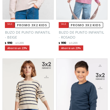
PROMO 3X2 KIDS
PROMO 3X2 KIDS
BUZO DE PUNTO INFANTIL
BUZO DE PUNTO INFANTIL
- BEIGE
- ROSADO
990
990
$
1.299
$
1.299
$
$
23
23