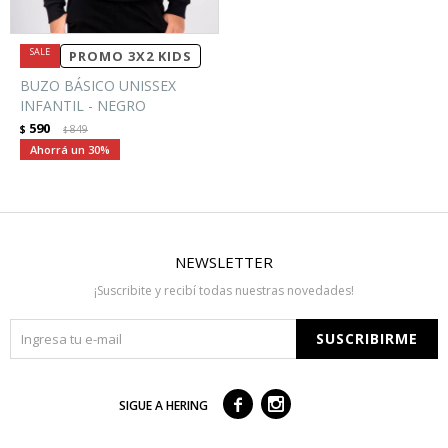
PROMO 3X2 KIDS
BUZO BÁSICO UNISSEX
INFANTIL - NEGRO
590
$
849
$
30
NEWSLETTER
¡Suscribite y recibí todas nuestras novedades!
SUSCRIBIRME



SIGUE A HERING