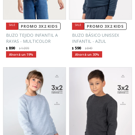
PROMO 3X2 KIDS
PROMO 3X2 KIDS
BUZO TEJIDO INFANTIL A
BUZO BÁSICO UNISSEX
RAYAS - MULTICOLOR
INFANTIL - AZUL
890
590
$
1.099
$
849
$
$
19
30