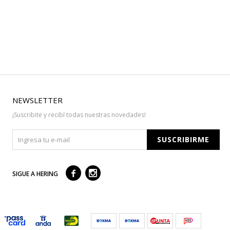
NEWSLETTER
¡Suscribite y recibí todas nuestras novedades!
SUSCRIBIRME



SIGUE A HERING