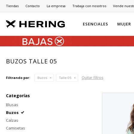
Tiendas
Contacto
La empresa
Trabaja con nosotros
Vende nuest
ESENCIALES
MUJER
BUZOS TALLE 05
Quitar filtros
Filtrando por:
Buzos
Talle 05
Categorías
Blusas
Buzos
Calzas
Camisetas