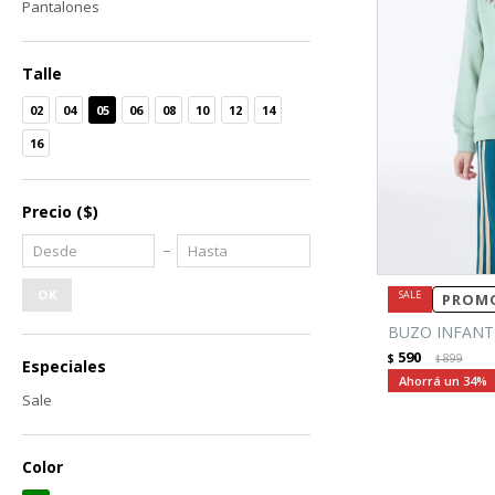
Pantalones
Talle
02
04
05
06
08
10
12
14
16
Precio
($)
OK
PROMO
BUZO INFANT
590
$
899
$
Especiales
34
Sale
Color