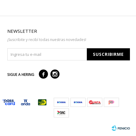
NEWSLETTER
¡Suscribite y recibí todas nuestras novedades!
SUSCRIBIRME



SIGUE A HERING