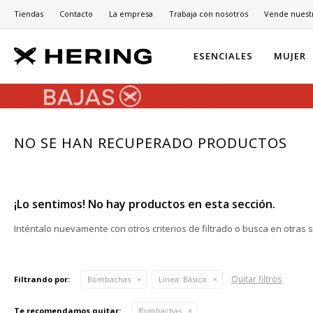
Tiendas
Contacto
La empresa
Trabaja con nosotros
Vende nuest
ESENCIALES
MUJER
NO SE HAN RECUPERADO PRODUCTOS
¡Lo sentimos! No hay productos en esta sección.
Inténtalo nuevamente con otros criterios de filtrado o busca en otras 
Quitar filtros
Filtrando por:
Bombachas
Línea:
Básico
Te recomendamos quitar:
Bombachas