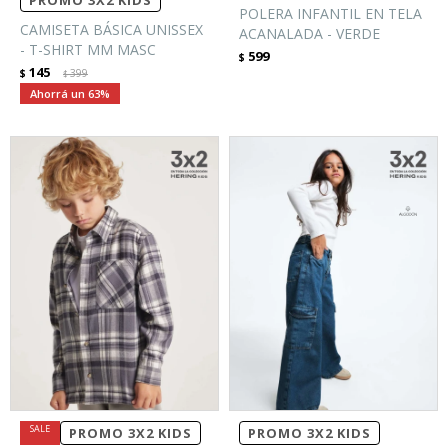
PROMO 3X2 KIDS
POLERA INFANTIL EN TELA
CAMISETA BÁSICA UNISSEX
ACANALADA - VERDE
- T-SHIRT MM MASC
599
$
145
$
399
$
63
PROMO 3X2 KIDS
PROMO 3X2 KIDS