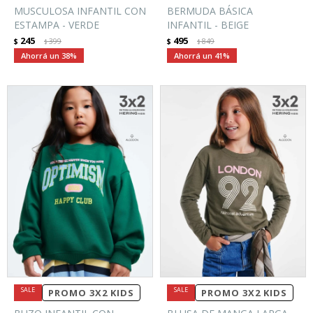
MUSCULOSA INFANTIL CON
BERMUDA BÁSICA
ESTAMPA - VERDE
INFANTIL - BEIGE
245
495
$
399
$
849
$
$
38
41
PROMO 3X2 KIDS
PROMO 3X2 KIDS