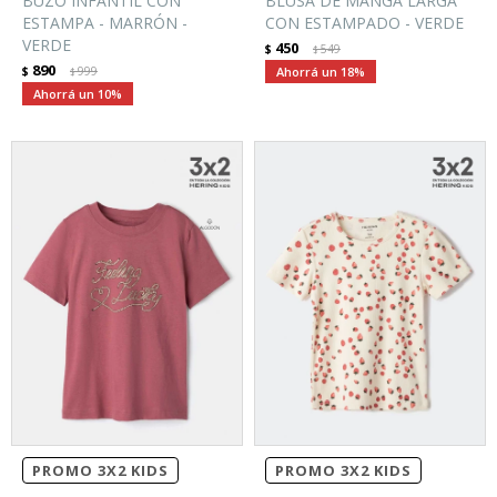
BUZO INFANTIL CON
BLUSA DE MANGA LARGA
ESTAMPA - MARRÓN -
CON ESTAMPADO - VERDE
VERDE
450
$
549
$
890
$
999
18
$
10
PROMO 3X2 KIDS
PROMO 3X2 KIDS