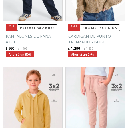
PROMO 3X2 KIDS
PROMO 3X2 KIDS
PANTALONES DE PANA -
CÁRDIGAN DE PUNTO
AZUL
TRENZADO - BEIGE
990
1.290
$
1.999
$
1.699
$
$
50
24