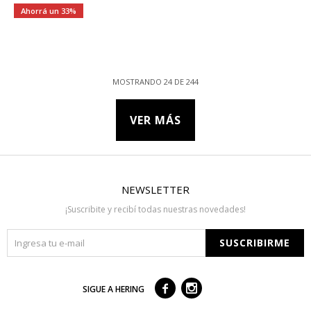
33
MOSTRANDO
24
DE
244
VER MÁS
NEWSLETTER
¡Suscribite y recibí todas nuestras novedades!
SUSCRIBIRME



SIGUE A HERING