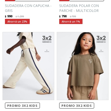
SUDADERA CON CAPUCHA -
SUDADERA POLAR CON
GRIS
PARCHE - MULTICOLOR
990
790
$
1.299
$
799
$
$
23
1
PROMO 3X2 KIDS
PROMO 3X2 KIDS