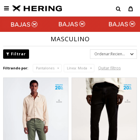

MASCULINO
Recientes
Quitar filtros
Filtrando por:
Pantalones
Línea:
Moda