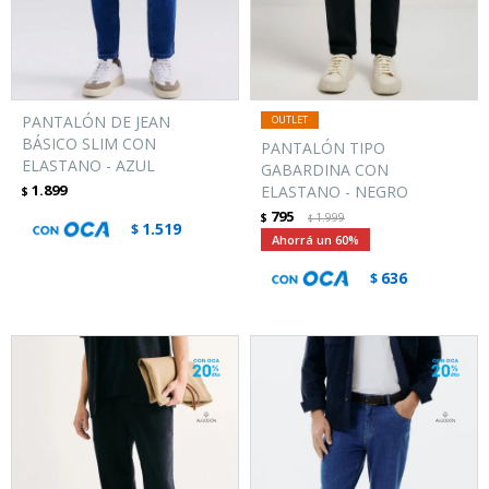
PANTALÓN DE JEAN
BÁSICO SLIM CON
PANTALÓN TIPO
ELASTANO - AZUL
GABARDINA CON
1.899
ELASTANO - NEGRO
$
795
$
1.999
$
1.519
$
60
636
$