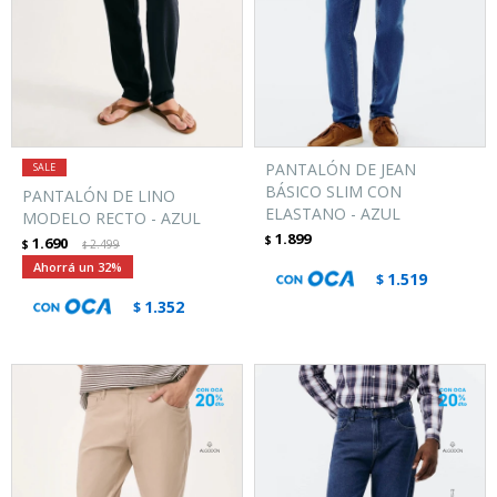
PANTALÓN DE JEAN
BÁSICO SLIM CON
PANTALÓN DE LINO
ELASTANO - AZUL
MODELO RECTO - AZUL
1.899
$
1.690
$
2.499
$
32
1.519
$
1.352
$