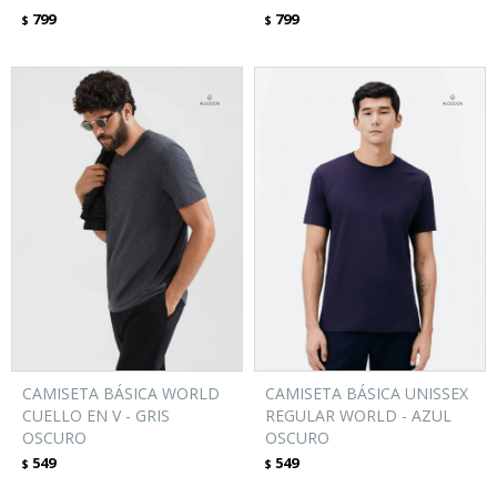
799
799
$
$
CAMISETA BÁSICA WORLD
CAMISETA BÁSICA UNISSEX
CUELLO EN V - GRIS
REGULAR WORLD - AZUL
OSCURO
OSCURO
549
549
$
$