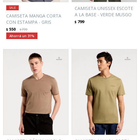
CAMISETA UNISSEX ESCOTE
A LA BASE - VERDE MUSGO
CAMISETA MANGA CORTA
799
CON ESTAMPA - GRIS
$
550
$
799
$
31