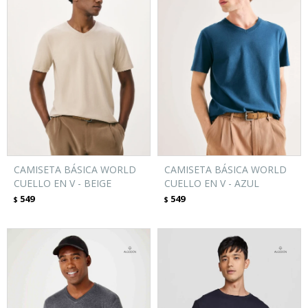
CAMISETA BÁSICA WORLD
CAMISETA BÁSICA WORLD
CUELLO EN V - BEIGE
CUELLO EN V - AZUL
549
549
$
$