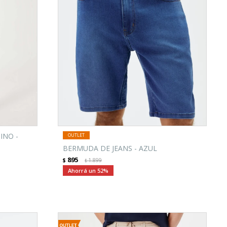
INO -
BERMUDA DE JEANS - AZUL
895
$
1.899
$
52