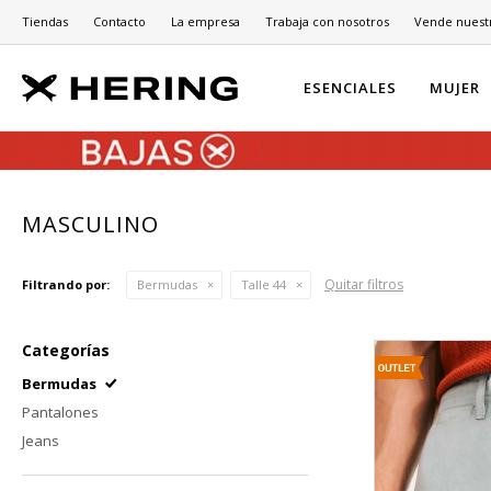
Tiendas
Contacto
La empresa
Trabaja con nosotros
Vende nuest
ESENCIALES
MUJER
MASCULINO
Quitar filtros
Filtrando por:
Bermudas
Talle 44
Categorías
Bermudas
Pantalones
Jeans