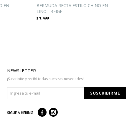
O EN
BERMUDA RECTA ESTILO CHINO EN
LINO - BEIGE
1.499
$
NEWSLETTER
¡Suscribite y recibí todas nuestras novedades!
SUSCRIBIRME



SIGUE A HERING