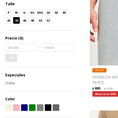
Talle
P
M
G
XG
XXG
36
38
40
42
44
46
48
50
52
Precio
($)
OK
Especiales
BERMUDA BÁS
VERDE
Outlet
895
$
1.799
$
50
Color