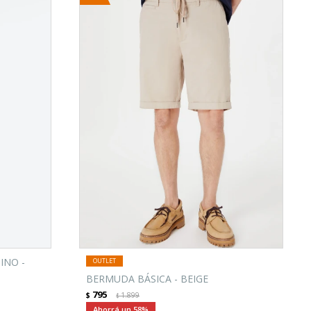
INO -
BERMUDA BÁSICA - BEIGE
795
$
1.899
$
58