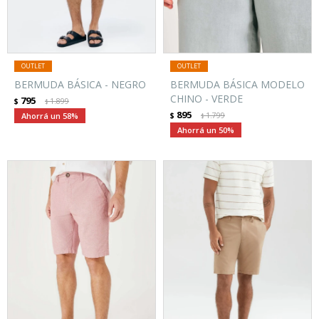
BERMUDA BÁSICA - NEGRO
BERMUDA BÁSICA MODELO
CHINO - VERDE
795
$
1.899
$
895
58
$
1.799
$
50