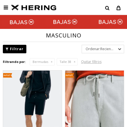

MASCULINO
Recientes
Quitar filtros
Filtrando por:
Bermudas
Talle 38