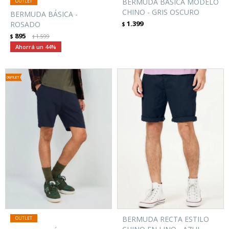
BERMUDA BÁSICA MODELO
CHINO - GRIS OSCURO
BERMUDA BÁSICA -
1.399
ROSADO
$
895
$
1.599
$
44
BERMUDA RECTA ESTILO