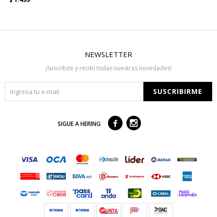
$
NEWSLETTER
¡Suscribite y recibí todas nuestras novedades!
SUSCRIBIRME



SIGUE A HERING