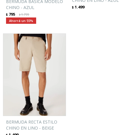
CHINO EN LINO - AZUL
BERMUDA BÁSICA MODELO
1.499
CHINO - AZUL
$
795
$
1.799
$
55
BERMUDA RECTA ESTILO
CHINO EN LINO - BEIGE
1.499