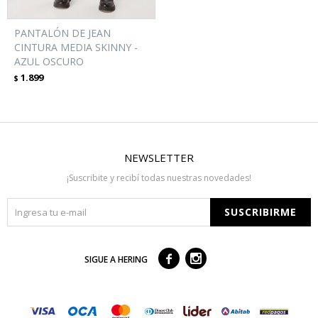
PANTALÓN DE JEAN
CINTURA MEDIA SKINNY -
AZUL OSCURO
1.899
$
NEWSLETTER
¡Suscribite y recibí todas nuestras novedades!
SUSCRIBIRME



SIGUE A HERING