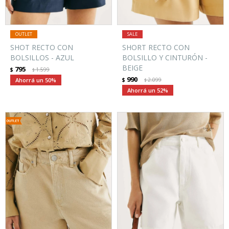
SHOT RECTO CON
SHORT RECTO CON
BOLSILLOS - AZUL
BOLSILLO Y CINTURÓN -
BEIGE
795
$
1.599
$
990
50
$
2.099
$
52