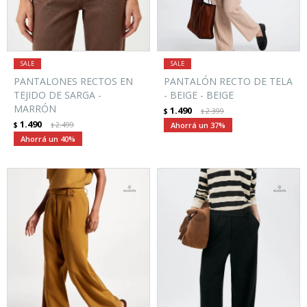
PANTALONES RECTOS EN
PANTALÓN RECTO DE TELA
TEJIDO DE SARGA -
- BEIGE - BEIGE
MARRÓN
1.490
$
2.399
$
1.490
$
2.499
37
$
40