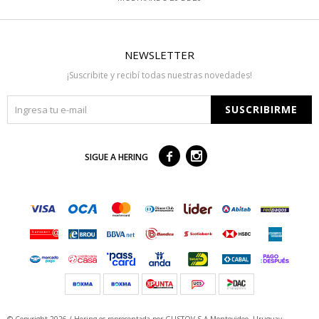
NEWSLETTER
¡Suscribite y recibí todas nuestras novedades!
SUSCRIBIRME



SIGUE A HERING
© Copyright 2026 / Hering
es representada por GUSTOV S.A Montevideo- Uruguay