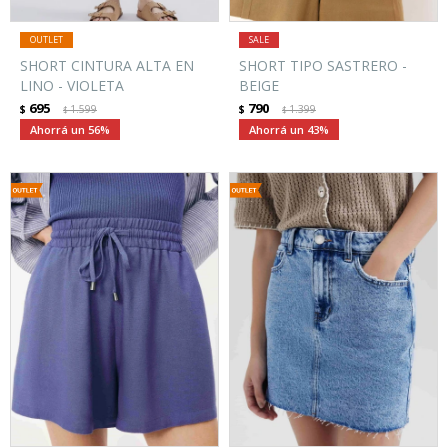
SHORT CINTURA ALTA EN
SHORT TIPO SASTRERO -
LINO - VIOLETA
BEIGE
695
790
$
1.599
$
1.399
$
$
56
43