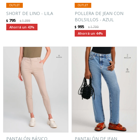
SHORT DE LINO - LILA
POLLERA DE JEAN CON
BOLSILLOS - AZUL
795
$
1.399
$
995
43
$
1.799
$
44
PANTALÓN BÁSICO
PANTALÓN DE JEAN