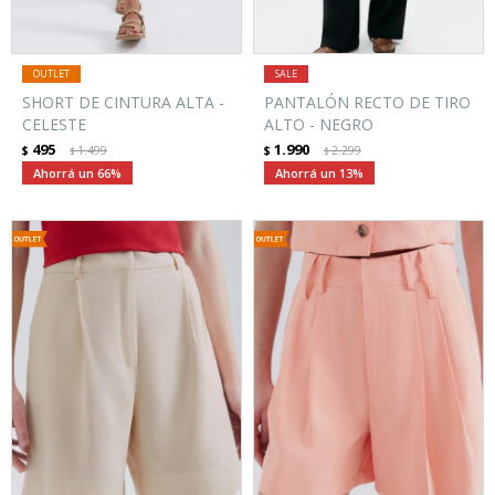
SHORT DE CINTURA ALTA -
PANTALÓN RECTO DE TIRO
CELESTE
ALTO - NEGRO
495
1.990
$
1.499
$
2.299
$
$
66
13