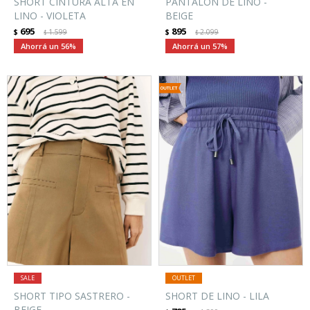
SHORT CINTURA ALTA EN
PANTALÓN DE LINO -
LINO - VIOLETA
BEIGE
695
895
$
1.599
$
2.099
$
$
56
57
SHORT TIPO SASTRERO -
SHORT DE LINO - LILA
BEIGE