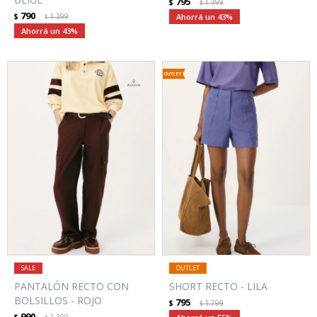
795
$
1.399
$
790
$
1.399
43
$
43
PANTALÓN RECTO CON
SHORT RECTO - LILA
BOLSILLOS - ROJO
795
$
1.799
$
990