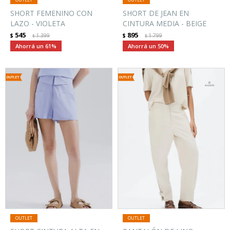
SHORT FEMENINO CON
SHORT DE JEAN EN
LAZO - VIOLETA
CINTURA MEDIA - BEIGE
545
895
$
1.399
$
1.799
$
$
61
50