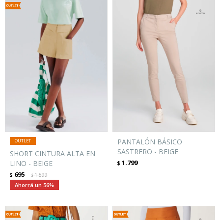
PANTALÓN BÁSICO
SASTRERO - BEIGE
SHORT CINTURA ALTA EN
1.799
LINO - BEIGE
$
695
$
1.599
$
56