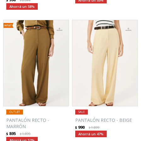
$
2.399
55
$
58
PANTALÓN RECTO -
PANTALÓN RECTO - BEIGE
MARRÓN
990
$
1.899
$
895
$
1.899
47
$
52