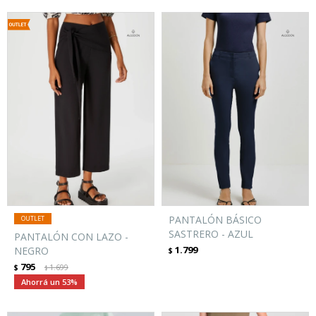
PANTALÓN BÁSICO
SASTRERO - AZUL
PANTALÓN CON LAZO -
1.799
NEGRO
$
795
$
1.699
$
53