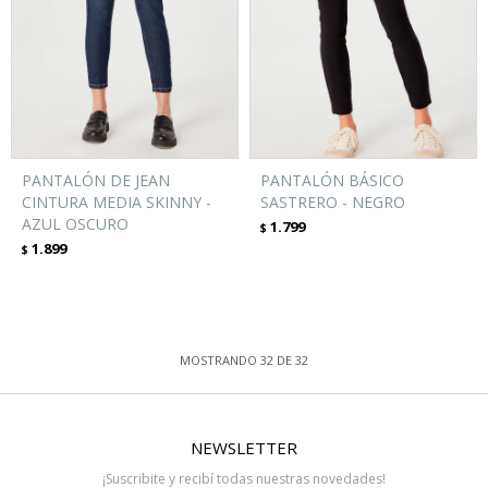
PANTALÓN DE JEAN
PANTALÓN BÁSICO
CINTURA MEDIA SKINNY -
SASTRERO - NEGRO
AZUL OSCURO
1.799
$
1.899
$
MOSTRANDO
32
DE
32
NEWSLETTER
¡Suscribite y recibí todas nuestras novedades!