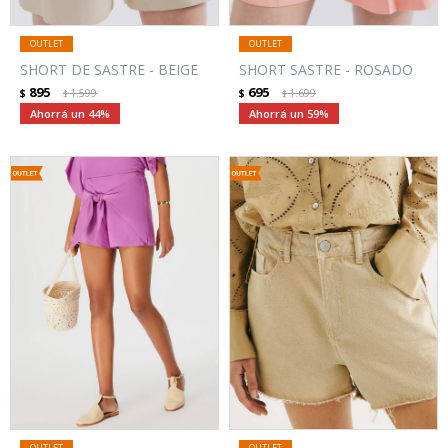
SHORT DE SASTRE - BEIGE
SHORT SASTRE - ROSADO
895
695
$
1.599
$
1.699
$
$
44
59