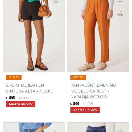
SHORT DE JEAN EN
PANTALÓN FEMENINO
CINTURA ALTA - NEGRO
MODELO CARROT -
NARANJA OSCURO
695
$
1.399
$
595
50
$
1.999
$
70