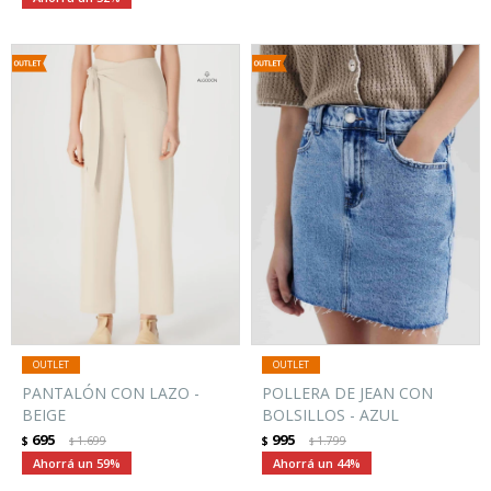
PANTALÓN CON LAZO -
POLLERA DE JEAN CON
BEIGE
BOLSILLOS - AZUL
695
995
$
1.699
$
1.799
$
$
59
44