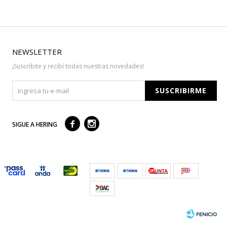
NEWSLETTER
¡Suscribite y recibí todas nuestras novedades!
SUSCRIBIRME



SIGUE A HERING