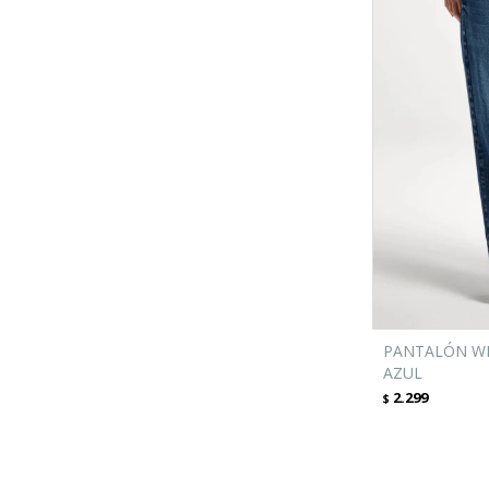
PANTALÓN WI
AZUL
2.299
$