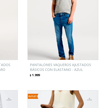
TADOS
PANTALONES VAQUEROS AJUSTADOS
GRO
BÁSICOS CON ELASTANO - AZUL
1.999
$