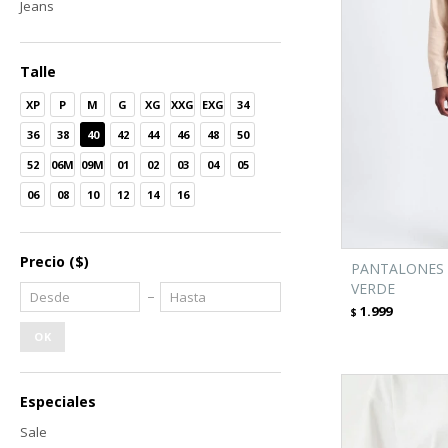
Jeans
Talle
XP
P
M
G
XG
XXG
EXG
34
36
38
40
42
44
46
48
50
52
06M
09M
01
02
03
04
05
06
08
10
12
14
16
Precio
($)
PANTALONES 
VERDE
1.999
$
OK
Especiales
Sale