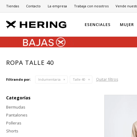
Tiendas
Contacto
La empresa
Trabaja con nosotros
Vende nuest
ESENCIALES
MUJER
ROPA TALLE 40
Quitar filtros
Filtrando por:
Indumentaria
Talle 40
Categorías
Bermudas
Pantalones
Polleras
Shorts