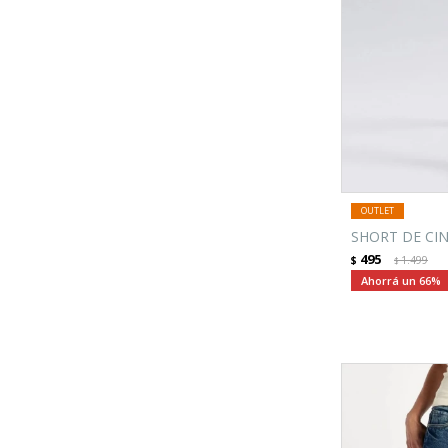
SHORT DE CIN
495
$
1.499
$
66