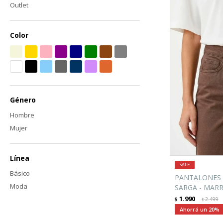
Outlet
Color
Género
Hombre
Mujer
Línea
Básico
PANTALONES 
Moda
SARGA - MAR
1.990
$
2.499
$
20