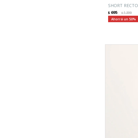
SHORT RECTO
695
$
1.399
$
50