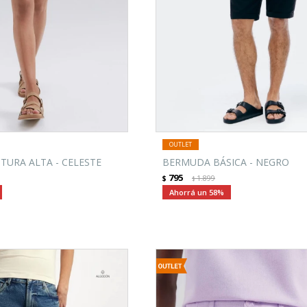
TURA ALTA - CELESTE
BERMUDA BÁSICA - NEGRO
795
$
1.899
$
58