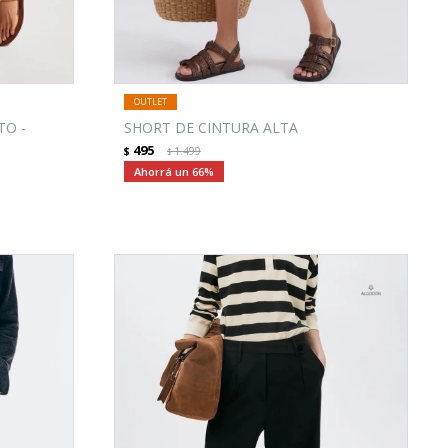
TO -
SHORT DE CINTURA ALTA
495
$
1.499
$
66