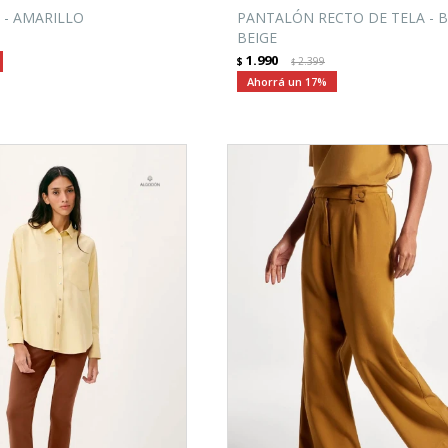
 - AMARILLO
PANTALÓN RECTO DE TELA - B
BEIGE
1.990
$
2.399
$
17