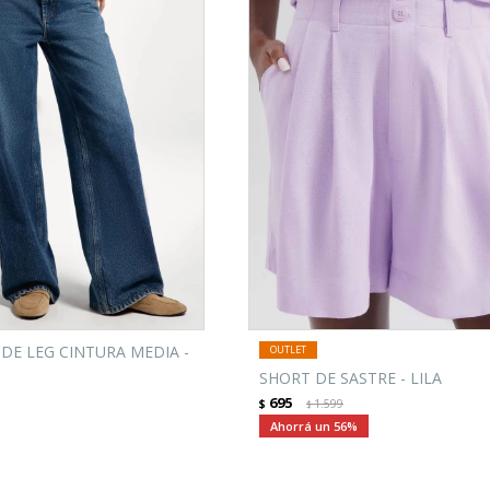
DE LEG CINTURA MEDIA -
SHORT DE SASTRE - LILA
695
$
1.599
$
56