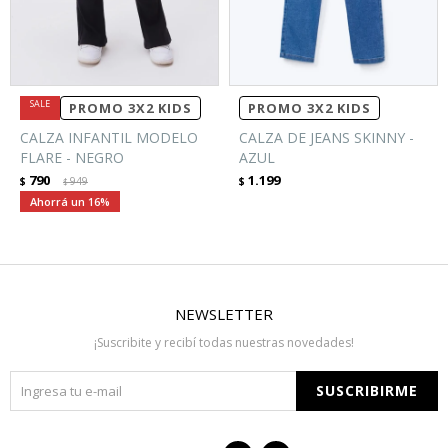
PROMO 3X2 KIDS
PROMO 3X2 KIDS
CALZA INFANTIL MODELO
CALZA DE JEANS SKINNY -
FLARE - NEGRO
AZUL
790
1.199
$
949
$
$
16
NEWSLETTER
¡Suscribite y recibí todas nuestras novedades!
SUSCRIBIRME