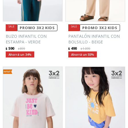
PROMO 3X2 KIDS
PROMO 3X2 KIDS
BUZO INFANTIL CON
PANTALÓN INFANTIL CON
ESTAMPA - VERDE
BOLSILLO - BEIGE
590
490
$
899
$
1.099
$
$
34
55