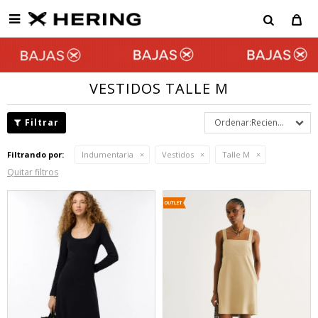

VESTIDOS TALLE M
Recientes
Filtrando por:
Indumentaria
Vestidos
Talle M
Quitar filtros