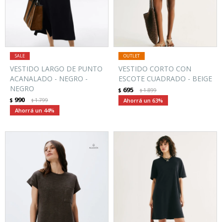
VESTIDO LARGO DE PUNTO
VESTIDO CORTO CON
ACANALADO - NEGRO -
ESCOTE CUADRADO - BEIGE
NEGRO
695
$
1.899
$
990
$
1.799
63
$
44