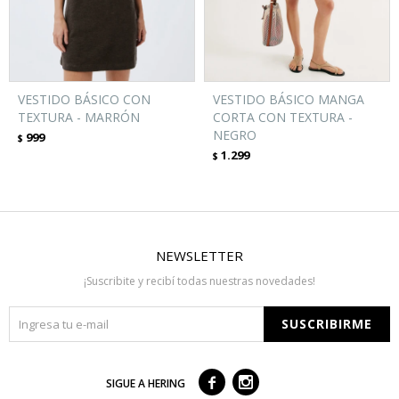
VESTIDO BÁSICO CON
VESTIDO BÁSICO MANGA
TEXTURA - MARRÓN
CORTA CON TEXTURA -
NEGRO
999
$
1.299
$
NEWSLETTER
¡Suscribite y recibí todas nuestras novedades!
SUSCRIBIRME



SIGUE A HERING