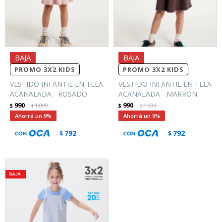
PROMO 3X2 KIDS
PROMO 3X2 KIDS
VESTIDO INFANTIL EN TELA
VESTIDO INFANTIL EN TELA
ACANALADA - ROSADO
ACANALADA - MARRÓN
990
990
$
1.099
$
1.099
$
$
9
9
792
792
$
$