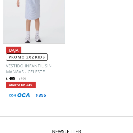
PROMO 3X2 KIDS
VESTIDO INFANTIL SIN
MANGAS - CELESTE
495
$
899
$
44
396
$
NEWSLETTER