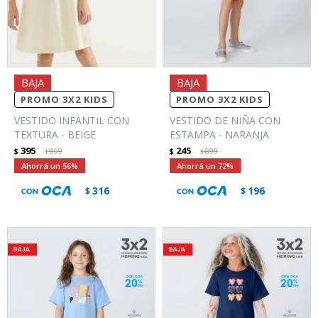
PROMO 3X2 KIDS
PROMO 3X2 KIDS
VESTIDO INFANTIL CON
VESTIDO DE NIÑA CON
TEXTURA - BEIGE
ESTAMPA - NARANJA
395
245
$
899
$
899
$
$
56
72
316
196
$
$