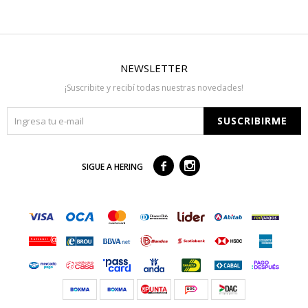
NEWSLETTER
¡Suscribite y recibí todas nuestras novedades!
SUSCRIBIRME



SIGUE A HERING