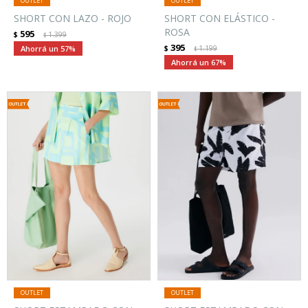
SHORT CON LAZO - ROJO
SHORT CON ELÁSTICO -
ROSA
595
$
1.399
$
395
57
$
1.199
$
67