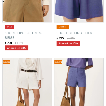
SHORT TIPO SASTRERO -
SHORT DE LINO - LILA
BEIGE
795
$
1.399
$
790
$
1.399
43
$
43