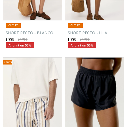
SHORT RECTO - BLANCO
SHORT RECTO - LILA
795
795
$
1.799
$
1.799
$
$
55
55