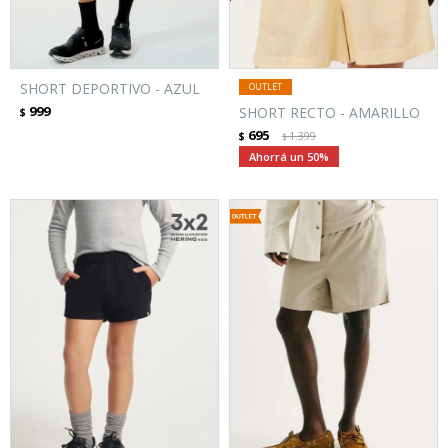
SHORT DEPORTIVO - AZUL
999
SHORT RECTO - AMARILLO
$
695
$
1.399
$
50