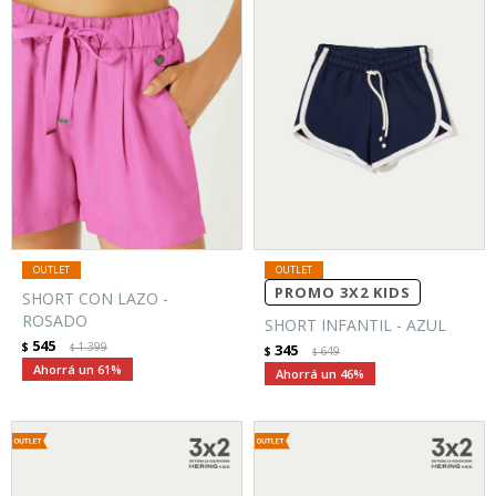
PROMO 3X2 KIDS
SHORT CON LAZO -
ROSADO
SHORT INFANTIL - AZUL
545
$
1.399
345
$
$
649
$
61
46