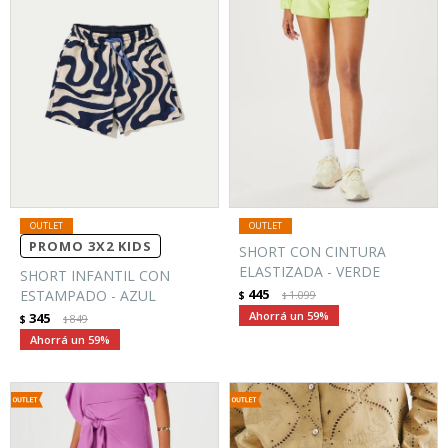
PROMO 3X2 KIDS
SHORT CON CINTURA
ELASTIZADA - VERDE
SHORT INFANTIL CON
445
ESTAMPADO - AZUL
$
1.099
$
59
345
$
849
$
59