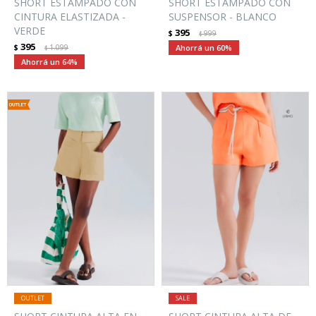
SHORT ESTAMPADO CON
SHORT ESTAMPADO CON
CINTURA ELASTIZADA -
SUSPENSOR - BLANCO
VERDE
395
$
999
$
395
$
1.099
60
$
64