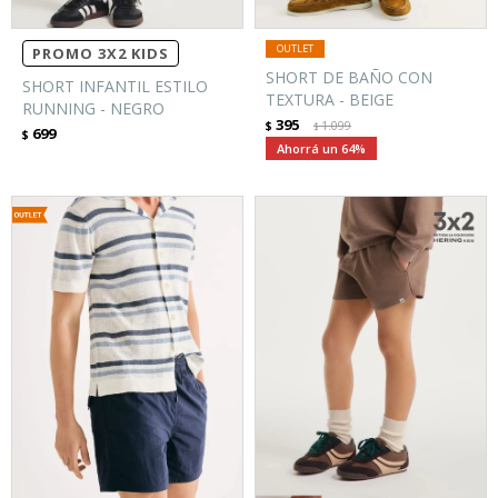
PROMO 3X2 KIDS
SHORT DE BAÑO CON
SHORT INFANTIL ESTILO
TEXTURA - BEIGE
RUNNING - NEGRO
395
$
1.099
$
699
$
64