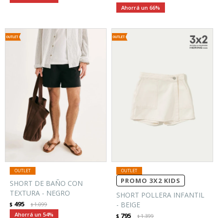
66
PROMO 3X2 KIDS
SHORT DE BAÑO CON
TEXTURA - NEGRO
SHORT POLLERA INFANTIL
495
- BEIGE
$
1.099
$
54
795
$
1.399
$