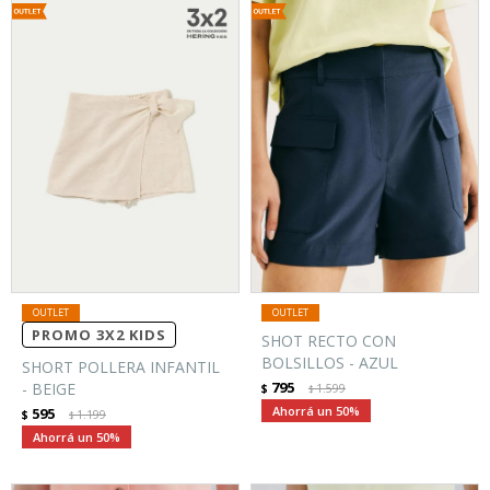
PROMO 3X2 KIDS
SHOT RECTO CON
BOLSILLOS - AZUL
SHORT POLLERA INFANTIL
795
- BEIGE
$
1.599
$
50
595
$
1.199
$
50