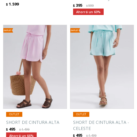
1.599
$
395
$
999
$
60
SHORT DE CINTURA ALTA
SHORT DE CINTURA ALTA -
CELESTE
495
$
1.499
$
495
66
$
1.499
$