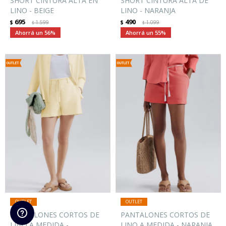
SHORT CINTURA ALTA EN
SHORT CINTURA ALTA DE
LINO - BEIGE
LINO - NARANJA
695
490
$
1.599
$
1.099
$
$
56
55
PANTALONES CORTOS DE
PANTALONES CORTOS DE
LINO A MEDIDA -
LINO A MEDIDA - NARANJA