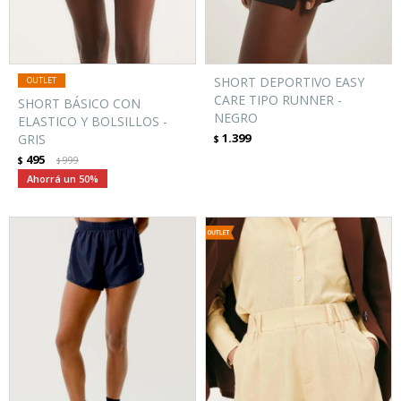
SHORT DEPORTIVO EASY
CARE TIPO RUNNER -
SHORT BÁSICO CON
NEGRO
ELASTICO Y BOLSILLOS -
1.399
GRIS
$
495
$
999
$
50