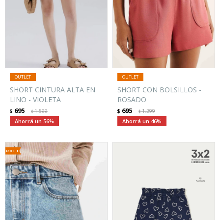
SHORT CINTURA ALTA EN
SHORT CON BOLSILLOS -
LINO - VIOLETA
ROSADO
695
695
$
1.599
$
1.299
$
$
56
46