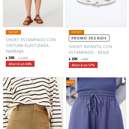
PROMO 3X2 KIDS
SHORT ESTAMPADO CON
CINTURA ELASTIZADA -
SHORT INFANTIL CON
NARANJA
ESTAMPADO - BEIGE
395
$
1.099
295
$
$
699
$
64
57