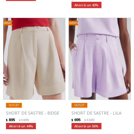
43
SHORT DE SASTRE - BEIGE
SHORT DE SASTRE - LILA
895
695
$
1.599
$
1.599
$
$
44
56