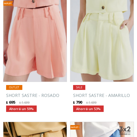
SHORT SASTRE - ROSADO
SHORT SASTRE - AMARILLO
695
790
$
1.699
$
1.699
$
$
59
53