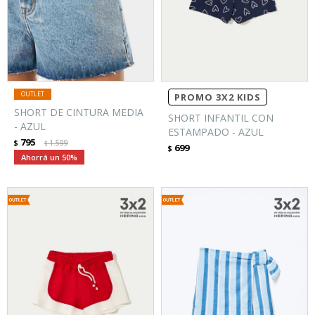
PROMO 3X2 KIDS
SHORT DE CINTURA MEDIA
SHORT INFANTIL CON
- AZUL
ESTAMPADO - AZUL
795
$
1.599
$
699
$
50