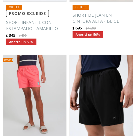
PROMO 3X2 KIDS
SHORT DE JEAN EN
CINTURA ALTA - BEIGE
SHORT INFANTIL CON
695
ESTAMPADO - AMARILLO
$
1.399
$
50
345
$
699
$
50