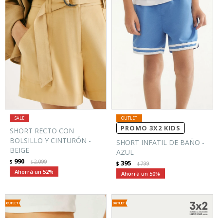
PROMO 3X2 KIDS
SHORT RECTO CON
BOLSILLO Y CINTURÓN -
SHORT INFATIL DE BAÑO -
BEIGE
AZUL
990
$
2.099
395
$
$
799
$
52
50