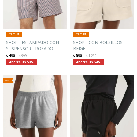
SHORT ESTAMPADO CON
SHORT CON BOLSILLOS -
SUSPENSOR - ROSADO
BEIGE
495
595
$
999
$
1.299
$
$
50
54