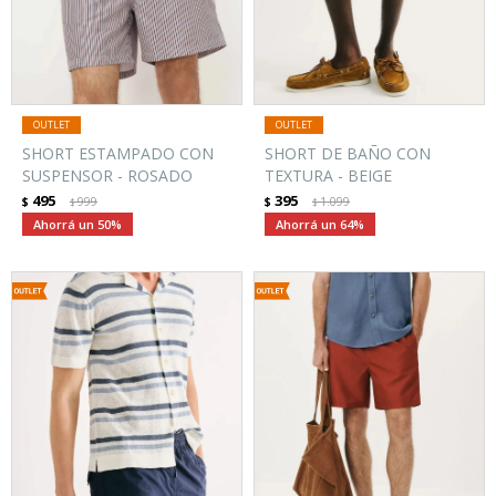
SHORT ESTAMPADO CON
SHORT DE BAÑO CON
SUSPENSOR - ROSADO
TEXTURA - BEIGE
495
395
$
999
$
1.099
$
$
50
64