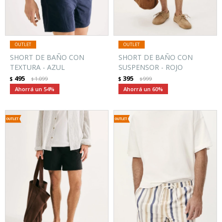
SHORT DE BAÑO CON
SHORT DE BAÑO CON
TEXTURA - AZUL
SUSPENSOR - ROJO
495
395
$
1.099
$
999
$
$
54
60