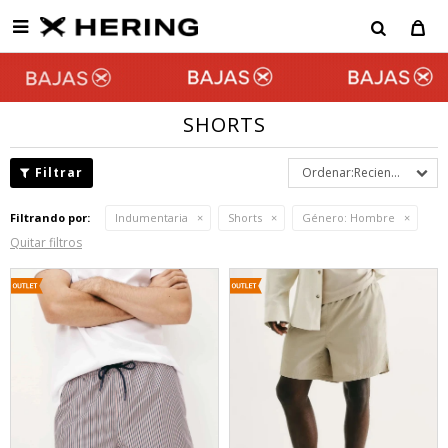

SHORTS
Recientes
Filtrando por:
Indumentaria
Shorts
Género:
Hombre
Quitar filtros