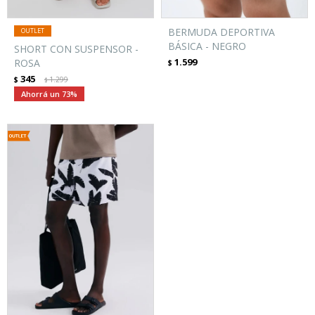
BERMUDA DEPORTIVA
BÁSICA - NEGRO
SHORT CON SUSPENSOR -
1.599
ROSA
$
345
$
1.299
$
73