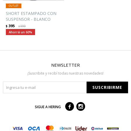
SHORT ESTAMPADO CON
SUSPENSOR - BLANCO
395
$
999
$
60
NEWSLETTER
¡Suscribite y recibí todas nuestras novedades!
SUSCRIBIRME



SIGUE A HERING