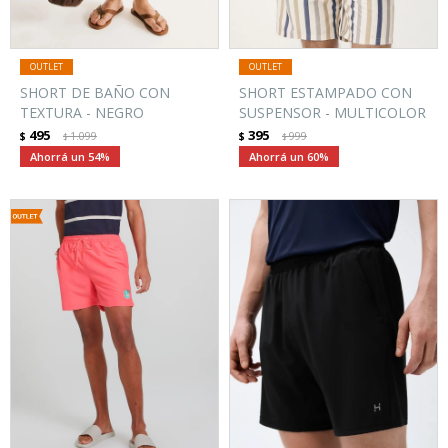
SHORT DE BAÑO CON
SHORT ESTAMPADO CON
TEXTURA - NEGRO
SUSPENSOR - MULTICOLOR
495
395
$
1.099
$
999
$
$
54
60