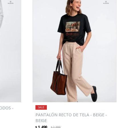
ODOS -
PANTALÓN RECTO DE TELA - BEIGE -
BEIGE
1.490
$
2.399
$