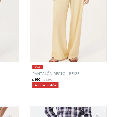
PANTALÓN RECTO - BEIGE
990
$
1.899
$
47