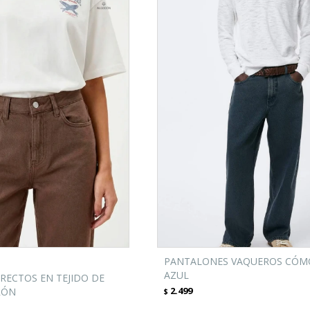
PANTALONES VAQUEROS CÓM
AZUL
RECTOS EN TEJIDO DE
2.499
RÓN
$