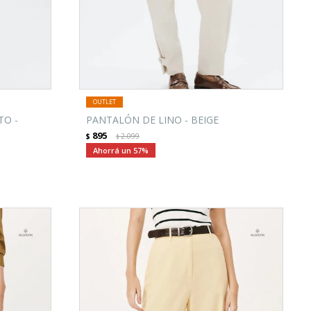
TO -
PANTALÓN DE LINO - BEIGE
895
$
2.099
$
57