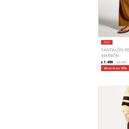
PANTALÓN RE
MARRÓN
1.490
$
2.299
$
35