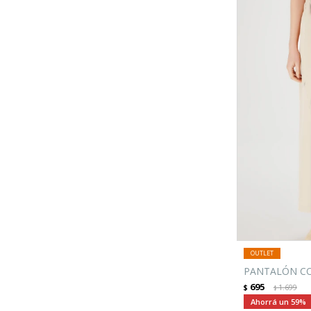
PANTALÓN CO
695
$
1.699
$
59