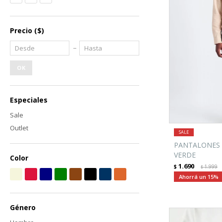
Precio
($)
OK
Especiales
Sale
Outlet
PANTALONES 
VERDE
Color
1.690
$
1.999
$
15
Género