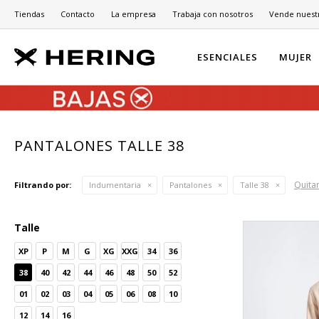
Tiendas
Contacto
La empresa
Trabaja con nosotros
Vende nuest
ESENCIALES
MUJER
PANTALONES TALLE 38
Quitar
Filtrando por:
Indumentaria
Pantalones
Talle 38
Talle
XP
P
M
G
XG
XXG
34
36
38
40
42
44
46
48
50
52
01
02
03
04
05
06
08
10
12
14
16