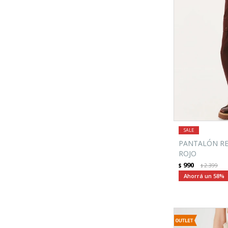
PANTALÓN RE
ROJO
990
$
2.399
$
58