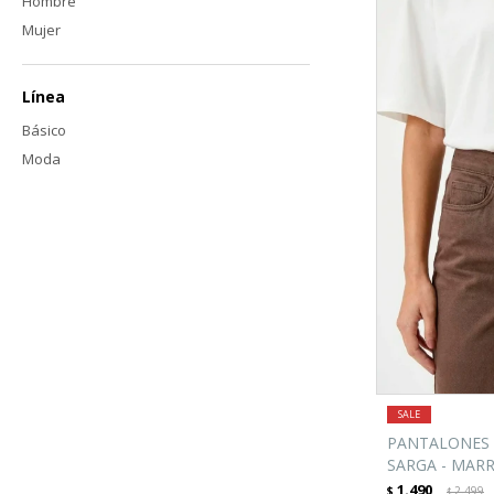
Hombre
Mujer
Línea
Básico
Moda
PANTALONES 
SARGA - MAR
1.490
$
2.499
$