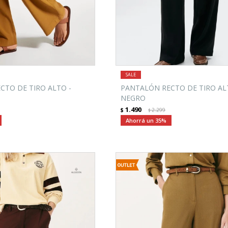
CTO DE TIRO ALTO -
PANTALÓN RECTO DE TIRO AL
NEGRO
1.490
$
2.299
$
35