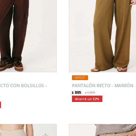
CTO CON BOLSILLOS -
PANTALÓN RECTO - MARRÓN
895
$
1.899
$
52