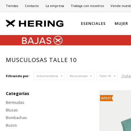
Tiendas
Contacto
La empresa
Trabaja con nosotros
Vende nuest
ESENCIALES
MUJER
MUSCULOSAS TALLE 10
Quitar
Filtrando por:
Indumentaria
Musculosas
Talle 10
Categorías
Bermudas
Blusas
Bombachas
Buzos