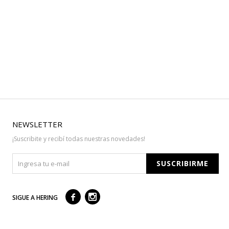
NEWSLETTER
¡Suscribite y recibí todas nuestras novedades!
SUSCRIBIRME



SIGUE A HERING