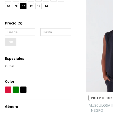
06
08
10
12
14
16
Precio
($)
OK
Especiales
Outlet
Color
PROMO 3X2 
MUSCULOSA I
Género
- NEGRO