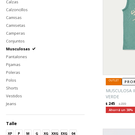
Calzas
Calzoncillos
Camisas
Camisetas
Camperas
Conjuntos
Musculosas
Pantalones
Pijamas
Poleras
Polos
PROM
Shorts
MUSCULOSA I
Vestidos
VERDE
245
Jeans
$
399
$
38
Talle
XP
P
M
G
XG
XXG
EXG
04