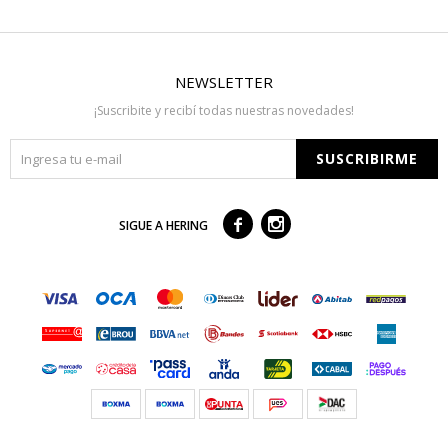
NEWSLETTER
¡Suscribite y recibí todas nuestras novedades!
SUSCRIBIRME



SIGUE A HERING