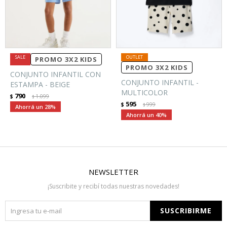
PROMO 3X2 KIDS
PROMO 3X2 KIDS
CONJUNTO INFANTIL CON
CONJUNTO INFANTIL -
ESTAMPA - BEIGE
MULTICOLOR
790
$
1.099
$
595
$
999
$
28
40
NEWSLETTER
¡Suscribite y recibí todas nuestras novedades!
SUSCRIBIRME