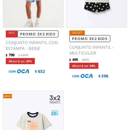
PROMO 3X2 KIDS
PROMO 3X2 KIDS
CONJUNTO INFANTIL CON
CONJUNTO INFANTIL -
ESTAMPA - BEIGE
MULTICOLOR
790
$
1.099
$
495
$
899
$
28
44
632
$
396
$