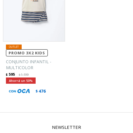
PROMO 3X2 KIDS
CONJUNTO INFANTIL -
MULTICOLOR
595
$
1.199
$
50
476
$
NEWSLETTER