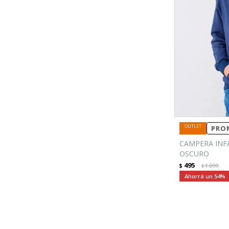
PROM
CAMPERA INFA
OSCURO
495
$
1.099
$
54