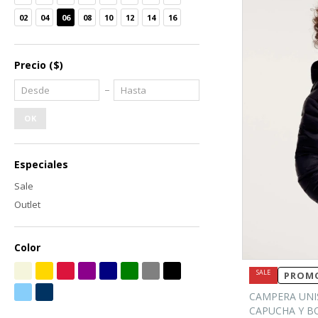
02
04
06
08
10
12
14
16
Precio
($)
OK
Especiales
Sale
Outlet
Color
PROMO
CAMPERA UNI
CAPUCHA Y B