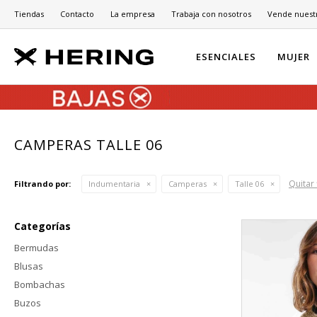
Tiendas
Contacto
La empresa
Trabaja con nosotros
Vende nuest
ESENCIALES
MUJER
CAMPERAS TALLE 06
Quitar 
Filtrando por:
Indumentaria
Camperas
Talle 06
Categorías
Bermudas
Blusas
Bombachas
Buzos