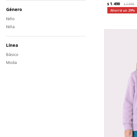
1.490
$
2.099
$
Género
29
Niño
Niña
Línea
Básico
Moda