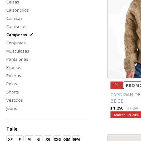
Calzas
Calzoncillos
Camisas
Camisetas
Camperas
Conjuntos
Musculosas
Pantalones
Pijamas
Poleras
Polos
PROMO
Shorts
CÁRDIGAN DE
Vestidos
BEIGE
1.290
Jeans
$
1.699
$
24
Talle
XP
P
M
G
XG
XXG
06M
09M