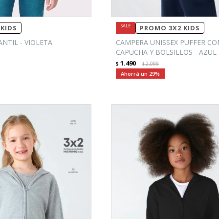
KIDS
PROMO 3X2 KIDS
NTIL - VIOLETA
CAMPERA UNISSEX PUFFER CO
CAPUCHA Y BOLSILLOS - AZUL
1.490
$
2.099
$
29