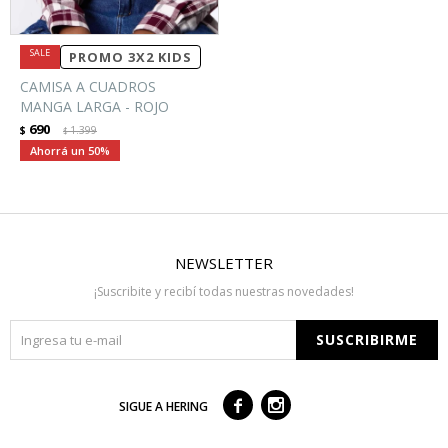
PROMO 3X2 KIDS
CAMISA A CUADROS
MANGA LARGA - ROJO
690
$
1.399
$
50
NEWSLETTER
¡Suscribite y recibí todas nuestras novedades!
SUSCRIBIRME



SIGUE A HERING