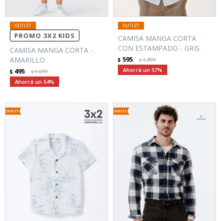
PROMO 3X2 KIDS
CAMISA MANGA CORTA
CON ESTAMPADO - GRIS
CAMISA MANGA CORTA -
595
AMARILLO
$
1.399
$
57
495
$
1.099
$
54