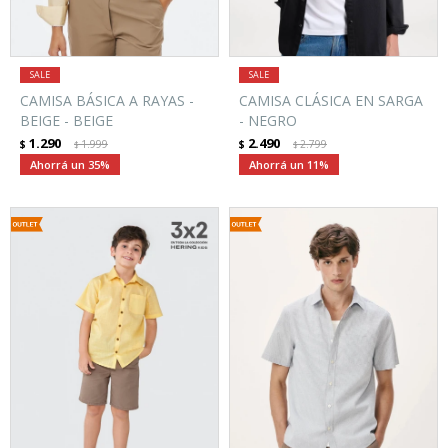
CAMISA BÁSICA A RAYAS -
CAMISA CLÁSICA EN SARGA
BEIGE - BEIGE
- NEGRO
1.290
2.490
$
1.999
$
2.799
$
$
35
11