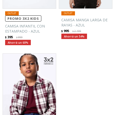
PROMO 3X2 KIDS
CAMISA MANGA LARGA DE
RAYAS - AZUL
CAMISA INFANTIL CON
995
ESTAMPADO - AZUL
$
2.199
$
54
395
$
999
$
60