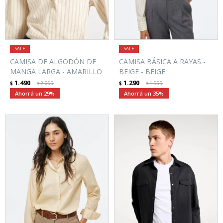
CAMISA DE ALGODÓN DE
CAMISA BÁSICA A RAYAS -
MANGA LARGA - AMARILLO
BEIGE - BEIGE
1.490
1.290
$
2.099
$
1.999
$
$
29
35