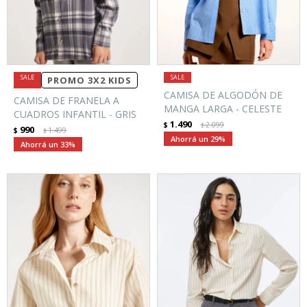
PROMO 3X2 KIDS
CAMISA DE ALGODÓN DE
CAMISA DE FRANELA A
MANGA LARGA - CELESTE
CUADROS INFANTIL - GRIS
1.490
$
2.099
$
990
$
1.499
$
29
33