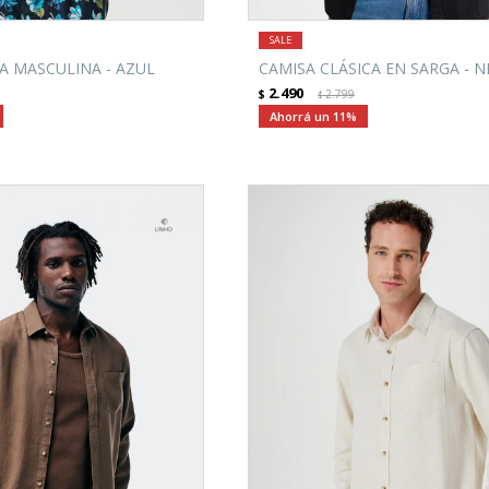
A MASCULINA - AZUL
CAMISA CLÁSICA EN SARGA - 
2.490
$
2.799
$
11