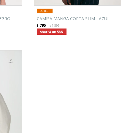
NEGRO
CAMISA MANGA CORTA SLIM - AZUL
795
$
1.899
$
58