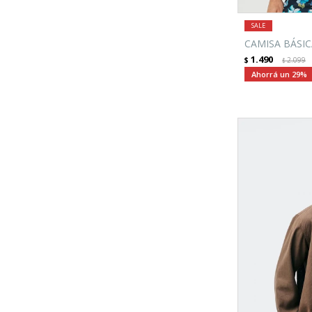
CAMISA BÁSIC
1.490
$
2.099
$
29