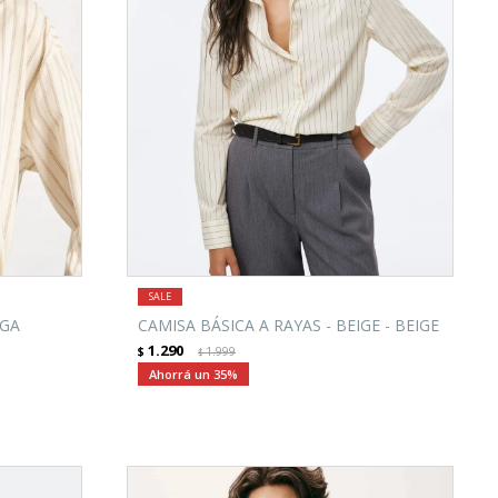
NGA
CAMISA BÁSICA A RAYAS - BEIGE - BEIGE
1.290
$
1.999
$
35