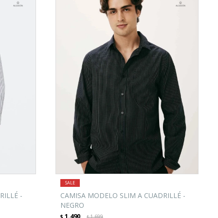
ILLÉ -
CAMISA MODELO SLIM A CUADRILLÉ -
NEGRO
1.490
$
1.699
$