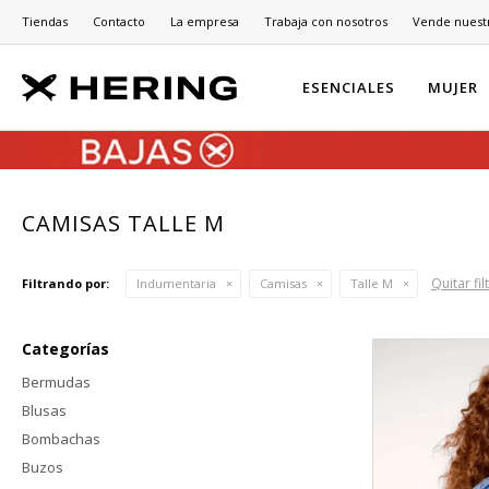
Tiendas
Contacto
La empresa
Trabaja con nosotros
Vende nuest
ESENCIALES
MUJER
CAMISAS TALLE M
Quitar fil
Filtrando por:
Indumentaria
Camisas
Talle M
Categorías
Bermudas
Blusas
Bombachas
Buzos