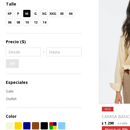
Talle
XP
P
M
G
XG
XXG
03
04
06
08
10
12
14
Precio
($)
OK
Especiales
Sale
Outlet
Color
CAMISA BÁSICA
1.290
$
1.999
$
35