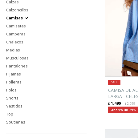
Calzas
Calzoncillos
Camisas
Camisetas
Camperas
Chalecos
Medias
Musculosas
Pantalones
Pijamas
Polleras
Polos
CAMISA DE A
LARGA - CELE
Shorts
1.490
$
2.099
$
Vestidos
29
Top
Soutienes