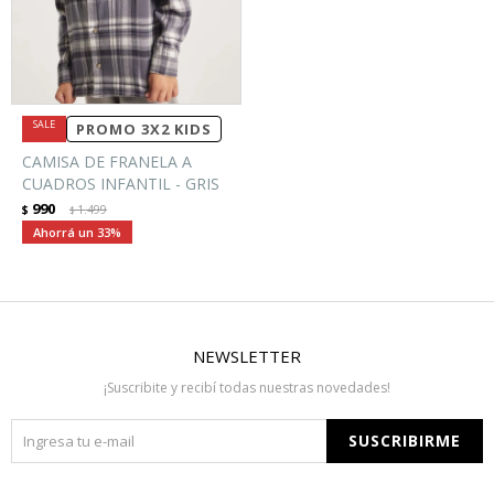
PROMO 3X2 KIDS
CAMISA DE FRANELA A
CUADROS INFANTIL - GRIS
990
$
1.499
$
33
NEWSLETTER
¡Suscribite y recibí todas nuestras novedades!
SUSCRIBIRME