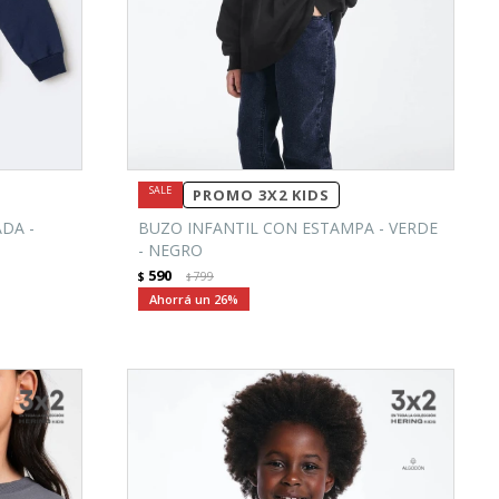
PROMO 3X2 KIDS
DA -
BUZO INFANTIL CON ESTAMPA - VERDE
- NEGRO
590
$
799
$
26