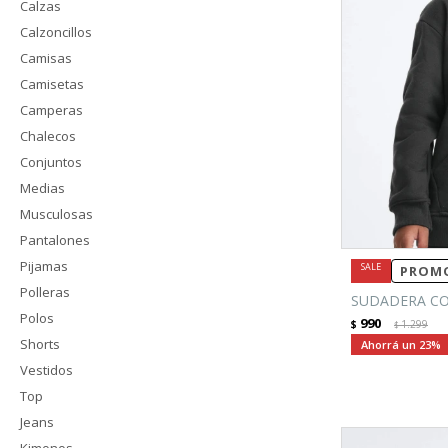
Calzas
Calzoncillos
Camisas
Camisetas
Camperas
Chalecos
Conjuntos
Medias
Musculosas
Pantalones
Pijamas
PROMO
Polleras
SUDADERA CO
Polos
990
$
1.299
$
Shorts
23
Vestidos
Top
Jeans