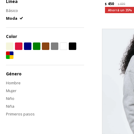
Línea
450
$
699
$
Básico
35
Moda
Color
Género
Hombre
Mujer
Niño
Niña
Primeros pasos