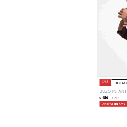
PROMO
BUZO INFANT
450
$
999
$
54