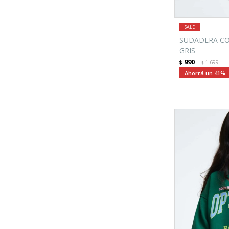
SUDADERA CO
GRIS
990
$
1.699
$
41