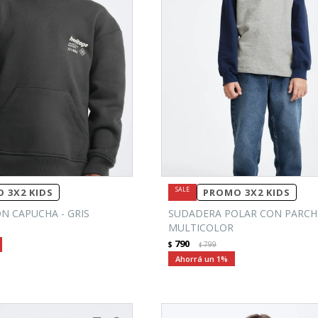
 3X2 KIDS
PROMO 3X2 KIDS
N CAPUCHA - GRIS
SUDADERA POLAR CON PARCHE
MULTICOLOR
790
$
799
$
1