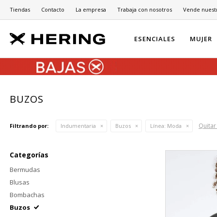
Tiendas
Contacto
La empresa
Trabaja con nosotros
Vende nuest
ESENCIALES
MUJER
BUZOS
Quitar 
Filtrando por:
Indumentaria
Buzos
Línea:
Moda
Categorías
Bermudas
Blusas
Bombachas
Buzos