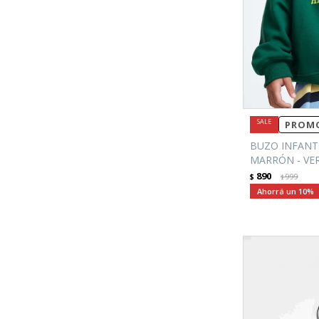
PROMO
BUZO INFANT
MARRÓN - VE
890
$
999
$
10