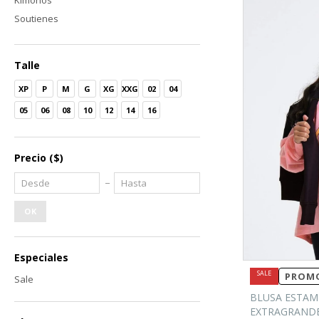
Kimonos
Soutienes
Talle
XP
P
M
G
XG
XXG
02
04
05
06
08
10
12
14
16
Precio
($)
OK
Especiales
PROMO
Sale
BLUSA ESTAM
EXTRAGRANDE