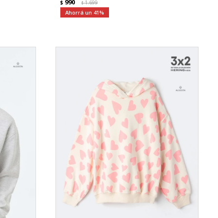
990
$
1.699
$
41