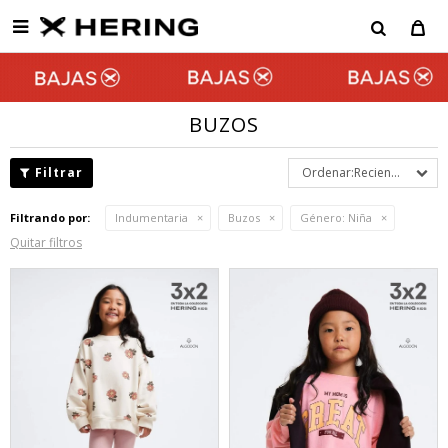

BUZOS
Recientes
Filtrando por:
Indumentaria
Buzos
Género:
Niña
Quitar filtros