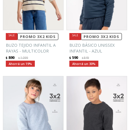
PROMO 3X2 KIDS
PROMO 3X2 KIDS
BUZO TEJIDO INFANTIL A
BUZO BÁSICO UNISSEX
RAYAS - MULTICOLOR
INFANTIL - AZUL
890
590
$
1.099
$
849
$
$
19
30