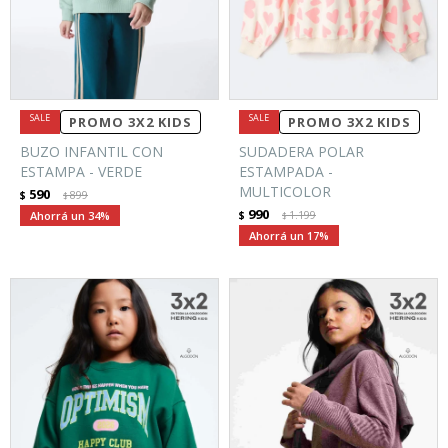
PROMO 3X2 KIDS
PROMO 3X2 KIDS
BUZO INFANTIL CON
SUDADERA POLAR
ESTAMPA - VERDE
ESTAMPADA -
MULTICOLOR
590
$
899
$
990
34
$
1.199
$
17