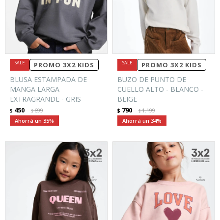
PROMO 3X2 KIDS
PROMO 3X2 KIDS
BLUSA ESTAMPADA DE
BUZO DE PUNTO DE
MANGA LARGA
CUELLO ALTO - BLANCO -
EXTRAGRANDE - GRIS
BEIGE
450
790
$
699
$
1.199
$
$
35
34