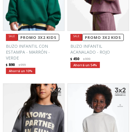
PROMO 3X2 KIDS
PROMO 3X2 KIDS
BUZO INFANTIL CON
BUZO INFANTIL
ESTAMPA - MARRÓN -
ACANALADO - ROJO
VERDE
450
$
999
$
890
$
999
54
$
10