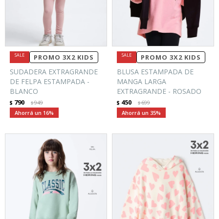
PROMO 3X2 KIDS
PROMO 3X2 KIDS
SUDADERA EXTRAGRANDE
BLUSA ESTAMPADA DE
DE FELPA ESTAMPADA -
MANGA LARGA
BLANCO
EXTRAGRANDE - ROSADO
790
450
$
949
$
699
$
$
16
35