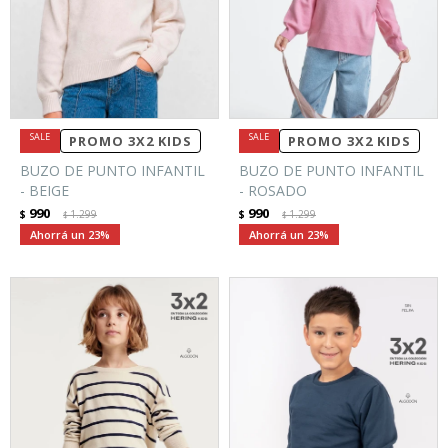
PROMO 3X2 KIDS
PROMO 3X2 KIDS
BUZO DE PUNTO INFANTIL
BUZO DE PUNTO INFANTIL
- BEIGE
- ROSADO
990
990
$
1.299
$
1.299
$
$
23
23