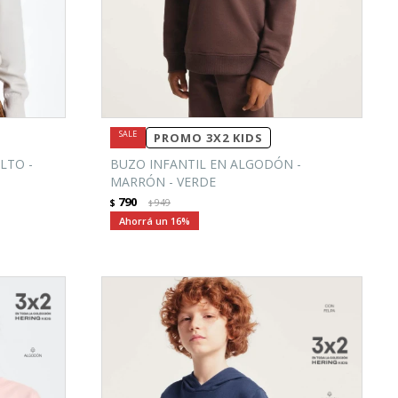
PROMO 3X2 KIDS
LTO -
BUZO INFANTIL EN ALGODÓN -
MARRÓN - VERDE
790
$
949
$
16