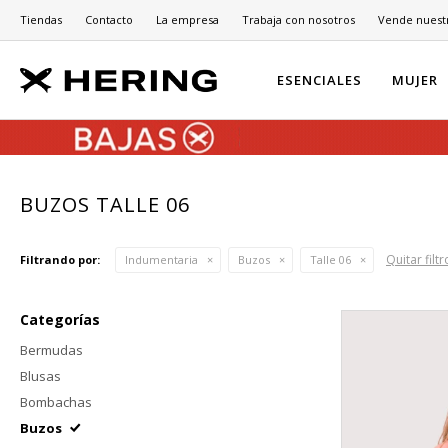
Tiendas
Contacto
La empresa
Trabaja con nosotros
Vende nuest
ESENCIALES
MUJER
BUZOS TALLE 06
Quitar filtr
Filtrando por:
Indumentaria
Buzos
Talle 06
Categorías
Bermudas
Blusas
Bombachas
Buzos