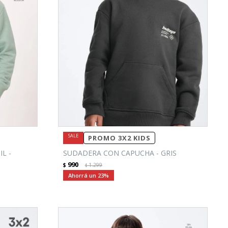
PROMO 3X2 KIDS
L -
SUDADERA CON CAPUCHA - GRIS
990
$
1.299
$
23