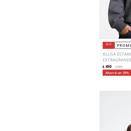
PROMO
BLUSA ESTAM
EXTRAGRANDE 
450
$
699
$
35