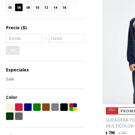
05
06
08
10
12
14
16
Precio
($)
OK
Especiales
Sale
Color
PROMO
SUDADERA PO
MULTICOLOR
790
$
799
$