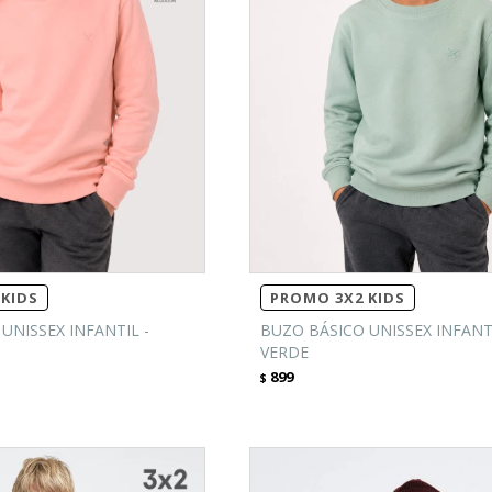
KIDS
PROMO 3X2 KIDS
UNISSEX INFANTIL -
BUZO BÁSICO UNISSEX INFANTI
VERDE
899
$