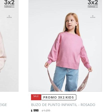
PROMO 3X2 KIDS
EIGE
BUZO DE PUNTO INFANTIL - ROSADO
990
$
1.299
$