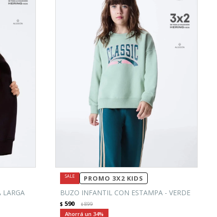
PROMO 3X2 KIDS
 LARGA
BUZO INFANTIL CON ESTAMPA - VERDE
590
$
899
$
34