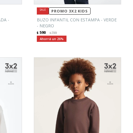
PROMO 3X2 KIDS
DA -
BUZO INFANTIL CON ESTAMPA - VERDE
- NEGRO
590
$
799
$
26