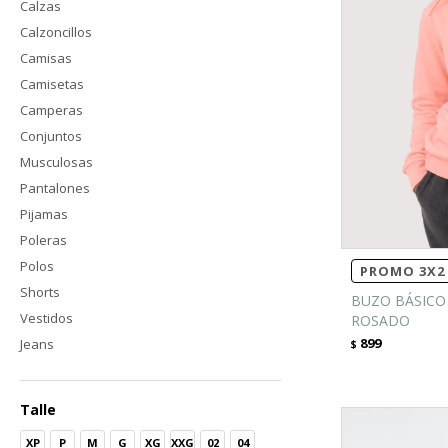
Calzas
Calzoncillos
Camisas
Camisetas
Camperas
Conjuntos
Musculosas
Pantalones
Pijamas
Poleras
Polos
PROMO 3X2 
Shorts
BUZO BÁSICO 
Vestidos
ROSADO
899
Jeans
$
Talle
XP
P
M
G
XG
XXG
02
04