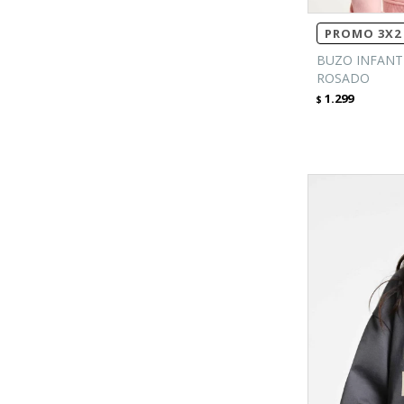
PROMO 3X2 
BUZO INFANT
ROSADO
1.299
$