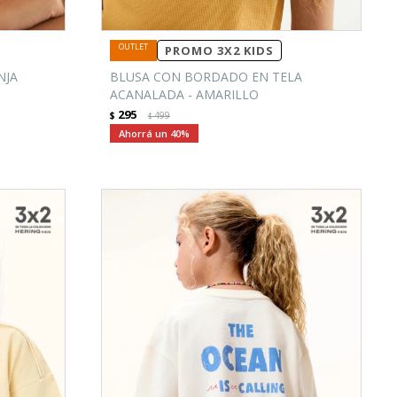
PROMO 3X2 KIDS
NJA
BLUSA CON BORDADO EN TELA
ACANALADA - AMARILLO
295
$
499
$
40