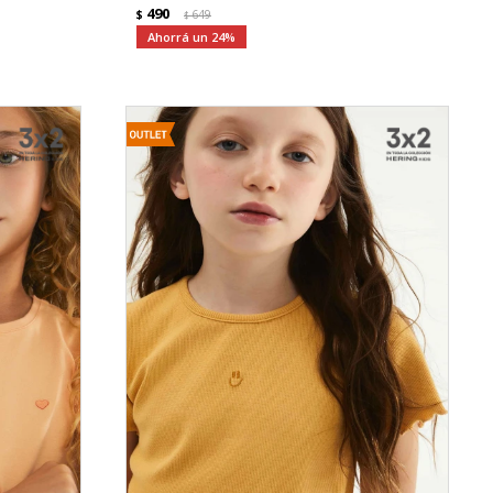
490
$
649
$
24