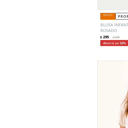
PROM
BLUSA INFAN
ROSADO
295
$
599
$
50