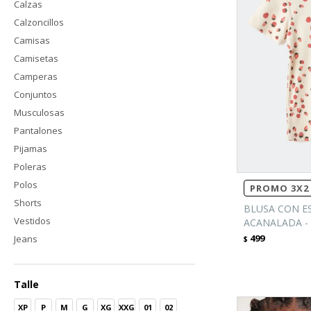
Calzas
Calzoncillos
Camisas
Camisetas
Camperas
Conjuntos
Musculosas
Pantalones
Pijamas
Poleras
Polos
PROMO 3X2 
Shorts
BLUSA CON E
Vestidos
ACANALADA -
499
Jeans
$
Talle
XP
P
M
G
XG
XXG
01
02