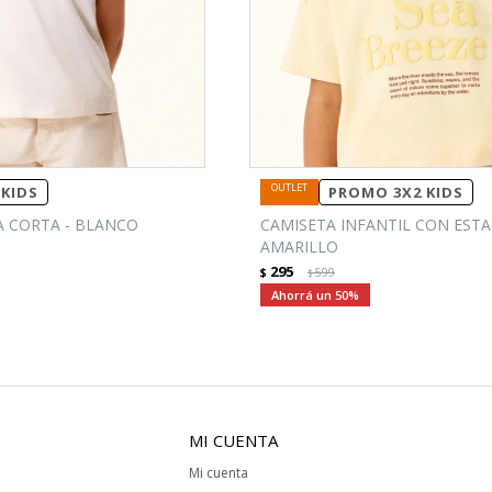
KIDS
PROMO 3X2 KIDS
 CORTA - BLANCO
CAMISETA INFANTIL CON ESTA
AMARILLO
295
$
599
$
50
MI CUENTA
Mi cuenta