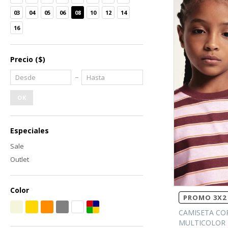
03
04
05
06
08
10
12
14
16
Precio
($)
OK
Especiales
Sale
Outlet
Color
PROMO 3X2 
CAMISETA COR
MULTICOLOR