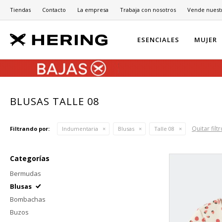
Tiendas
Contacto
La empresa
Trabaja con nosotros
Vende nuest
ESENCIALES
MUJER
BLUSAS TALLE 08
Quitar filt
Filtrando por:
Indumentaria
Blusas
Talle 08
Categorías
Bermudas
Blusas
Bombachas
Buzos