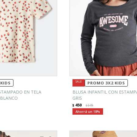
KIDS
PROMO 3X2 KIDS
STAMPADO EN TELA
BLUSA INFANTIL CON ESTAMPA 
 BLANCO
GRIS
450
$
549
$
18