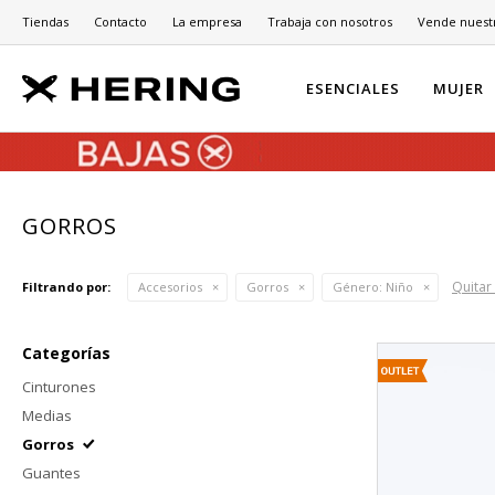
Tiendas
Contacto
La empresa
Trabaja con nosotros
Vende nuest
ESENCIALES
MUJER
GORROS
Quitar 
Filtrando por:
Accesorios
Gorros
Género:
Niño
Categorías
Cinturones
Medias
Gorros
Guantes