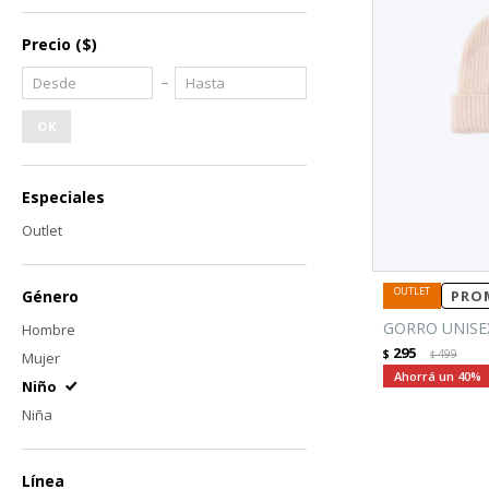
Precio
($)
OK
Especiales
Outlet
Género
PROM
GORRO UNISE
Hombre
295
$
499
Mujer
$
40
Niño
Niña
Línea