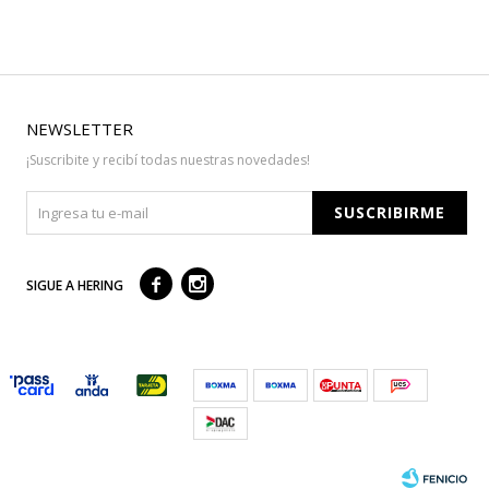
NEWSLETTER
¡Suscribite y recibí todas nuestras novedades!
SUSCRIBIRME



SIGUE A HERING