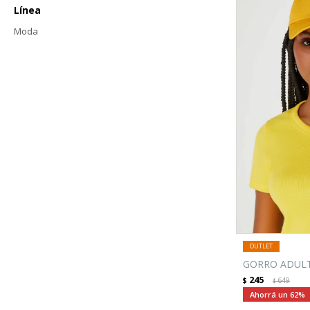
Línea
Moda
GORRO ADULT
245
$
649
$
62