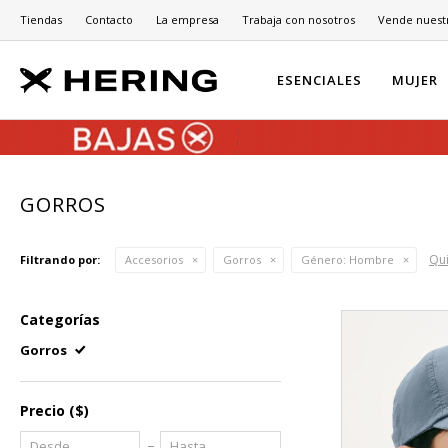
Tiendas
Contacto
La empresa
Trabaja con nosotros
Vende nuest
ESENCIALES
MUJER
GORROS
Qui
Filtrando por:
Accesorios
Gorros
Género:
Hombre
Categorías
Gorros
Precio
($)