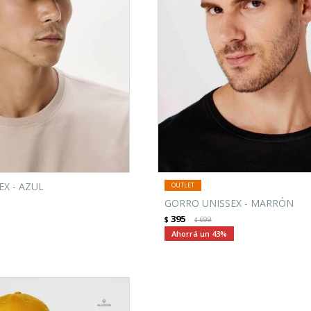
X - AZUL
GORRO UNISSEX - MARRÓN
395
$
699
$
43