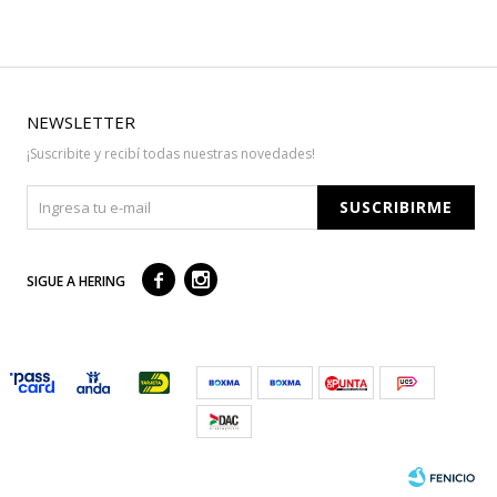
NEWSLETTER
¡Suscribite y recibí todas nuestras novedades!
SUSCRIBIRME



SIGUE A HERING