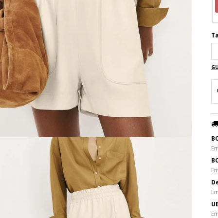
Ta
GU
B
En
B
En
De
En
UE
En