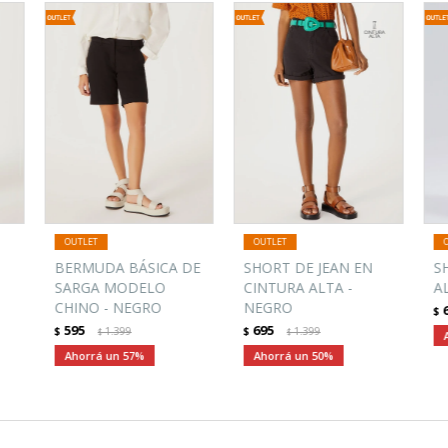
BERMUDA BÁSICA DE
SHORT DE JEAN EN
S
SARGA MODELO
CINTURA ALTA -
A
CHINO - NEGRO
NEGRO
$
595
695
$
1.399
$
1.399
$
$
57
50