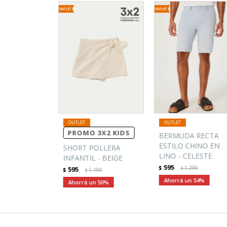
PROMO 3X2 KIDS
BERMUDA RECTA
ESTILO CHINO EN
SHORT POLLERA
LINO - CELESTE
INFANTIL - BEIGE
595
$
1.299
595
$
$
1.199
$
54
50