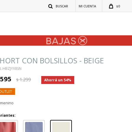
0
$
HORT CON BOLSILLOS - BEIGE
HBZJYX8SN
595
1.299
$
54
emenino
riantes: