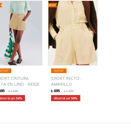
HORT CINTURA
SHORT RECTO -
LTA EN LINO - BEIGE
AMARILLO
695
695
1.599
$
1.399
$
$
56
50