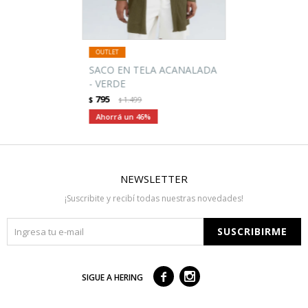
SACO EN TELA ACANALADA
- VERDE
795
$
1.499
$
46
NEWSLETTER
¡Suscribite y recibí todas nuestras novedades!
SUSCRIBIRME



SIGUE A HERING