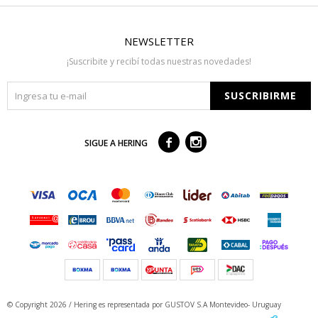
NEWSLETTER
¡Suscribite y recibí todas nuestras novedades!
SUSCRIBIRME



SIGUE A HERING
© Copyright 2026 / Hering
es representada por GUSTOV S.A Montevideo- Uruguay