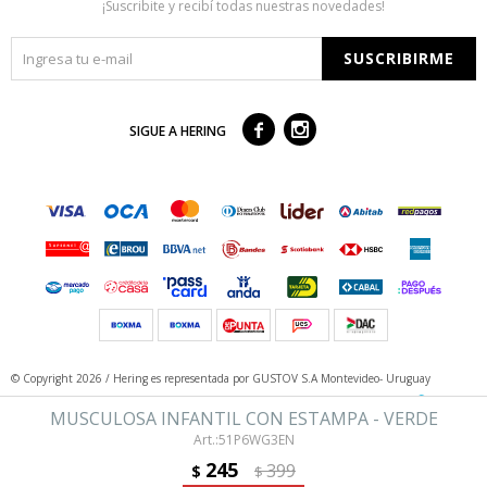
¡Suscribite y recibí todas nuestras novedades!
SUSCRIBIRME



SIGUE A HERING
© Copyright 2026 / Hering
es representada por GUSTOV S.A Montevideo- Uruguay
MUSCULOSA INFANTIL CON ESTAMPA - VERDE
51P6WG3EN
245
399
$
$