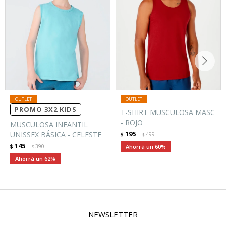
PROMO 3X2 KIDS
T-SHIRT MUSCULOSA MASC
- ROJO
MUSCULOSA INFANTIL
195
UNISSEX BÁSICA - CELESTE
$
499
$
145
$
390
60
$
62
NEWSLETTER