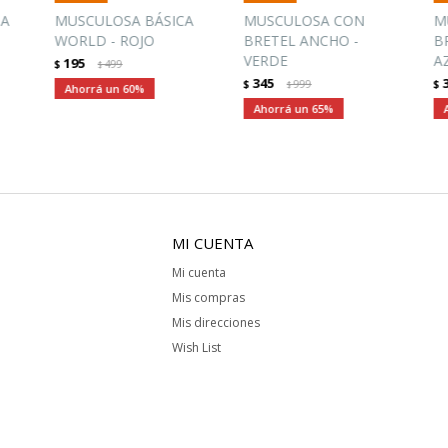
SA
MUSCULOSA BÁSICA
MUSCULOSA CON
M
WORLD - ROJO
BRETEL ANCHO -
B
VERDE
A
195
$
499
$
345
$
999
$
$
60
65
MI CUENTA
Mi cuenta
Mis compras
Mis direcciones
Wish List