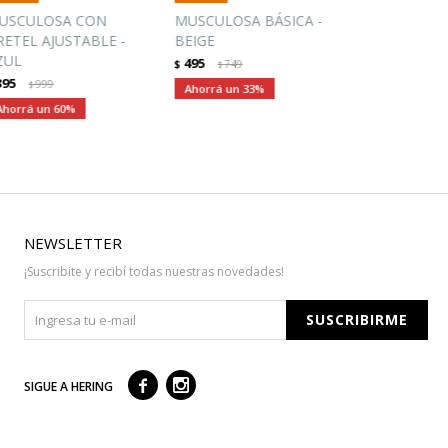
USCULOSA CON
MUSCULOSA BÁSICA -
RETEL AJUSTABLE -
BEIGE
ZUL
495
$
749
$
395
999
$
33
60
NEWSLETTER
¡Suscribite y recibí todas nuestras novedades!
SUSCRIBIRME



SIGUE A HERING