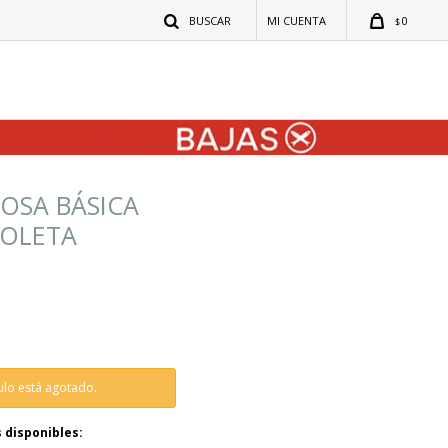
0
$
OSA BÁSICA
VIOLETA
culo está agotado.
 disponibles: