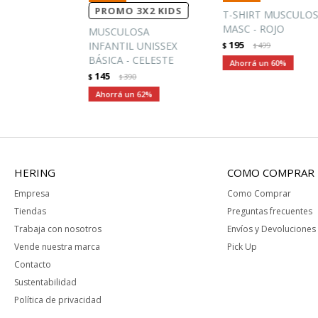
PROMO 3X2 KIDS
T-SHIRT MUSCULO
MASC - ROJO
MUSCULOSA
195
INFANTIL UNISSEX
$
499
$
BÁSICA - CELESTE
60
145
$
390
$
62
HERING
COMO COMPRAR
Empresa
Como Comprar
Tiendas
Preguntas frecuentes
Trabaja con nosotros
Envíos y Devoluciones
Vende nuestra marca
Pick Up
Contacto
Sustentabilidad
Política de privacidad