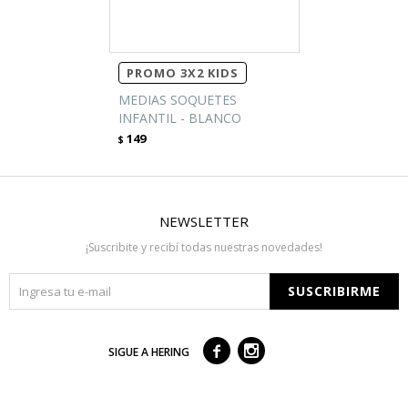
PROMO 3X2 KIDS
MEDIAS SOQUETES
INFANTIL - BLANCO
149
$
NEWSLETTER
¡Suscribite y recibí todas nuestras novedades!
SUSCRIBIRME



SIGUE A HERING