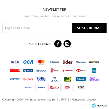
NEWSLETTER
¡Suscribite y recibí todas nuestras novedades!
SUSCRIBIRME



SIGUE A HERING
© Copyright 2026 / Hering
es representada por GUSTOV S.A Montevideo- Uruguay