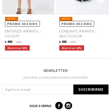
PROMO 3X2 KIDS
PROMO 3X2 KIDS
ENTERIZO INFANTIL -
CONJUNTO INFANTIL -
CELESTE
MULTICOLOR
495
495
$
999
$
899
$
$
50
44
NEWSLETTER
¡Suscribite y recibí todas nuestras novedades!
SUSCRIBIRME



SIGUE A HERING