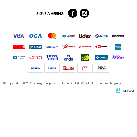



SIGUE A HERING
© Copyright 2026 / Hering
es representada por GUSTOV S.A Montevideo- Uruguay
Fenicio