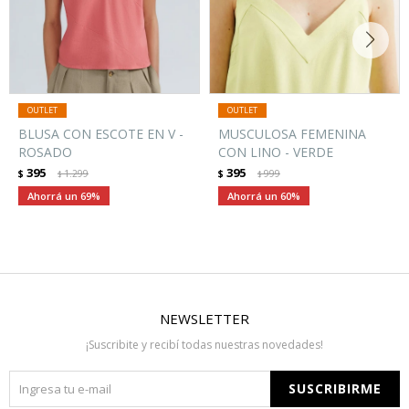
BLUSA CON ESCOTE EN V -
MUSCULOSA FEMENINA
ROSADO
CON LINO - VERDE
395
395
$
1.299
$
999
$
$
69
60
NEWSLETTER
¡Suscribite y recibí todas nuestras novedades!
SUSCRIBIRME