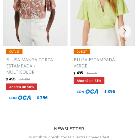
BLUSA MANGA CORTA
BLUSA ESTAMPADA -
ESTAMPADA -
VERDE
MULTICOLOR
495
$
1.299
$
495
$
1.199
$
61
58
396
$
396
$
NEWSLETTER
¡Suscribite y recibí todas nuestras novedades!