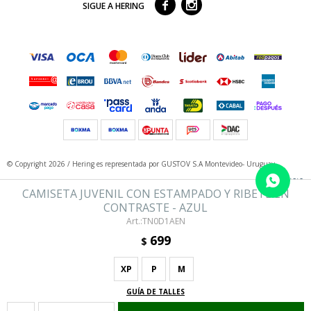



SIGUE A HERING
© Copyright 2026 / Hering
es representada por GUSTOV S.A Montevideo- Uruguay
CAMISETA JUVENIL CON ESTAMPADO Y RIBETE EN
CONTRASTE - AZUL
TN0D1AEN
699
$
XP
P
M
Fenicio
GUÍA DE TALLES