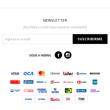
NEWSLETTER
¡Suscribite y recibí todas nuestras novedades!
SUSCRIBIRME



SIGUE A HERING