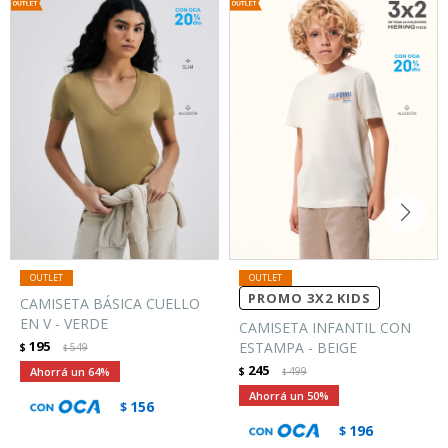
PROMO 3X2 KIDS
CAMISETA BÁSICA CUELLO
EN V - VERDE
CAMISETA INFANTIL CON
195
ESTAMPA - BEIGE
$
549
$
245
64
$
499
$
50
156
$
196
$