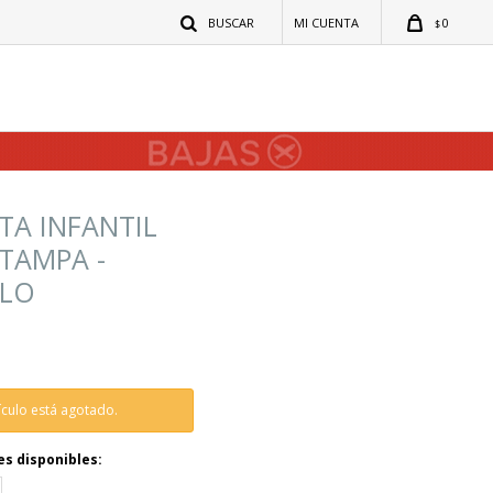
0
$
TA INFANTIL
TAMPA -
LLO
tículo está agotado.
es disponibles: