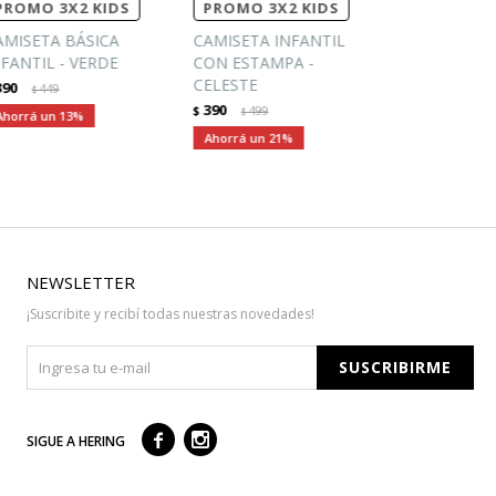
PROMO 3X2 KIDS
PROMO 3X2 KIDS
AMISETA BÁSICA
CAMISETA INFANTIL
NFANTIL - VERDE
CON ESTAMPA -
CELESTE
390
449
$
390
$
499
$
13
21
NEWSLETTER
¡Suscribite y recibí todas nuestras novedades!
SUSCRIBIRME



SIGUE A HERING