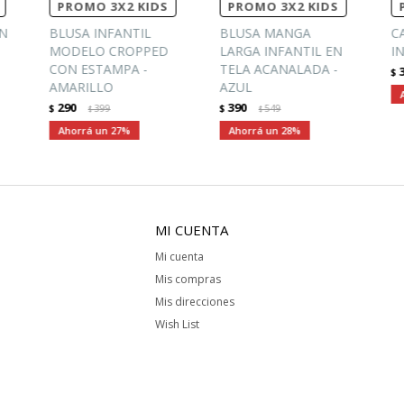
PROMO 3X2 KIDS
PROMO 3X2 KIDS
ON
BLUSA INFANTIL
BLUSA MANGA
C
MODELO CROPPED
LARGA INFANTIL EN
I
CON ESTAMPA -
TELA ACANALADA -
$
AMARILLO
AZUL
290
390
$
399
$
549
$
$
27
28
MI CUENTA
Mi cuenta
Mis compras
Mis direcciones
Wish List