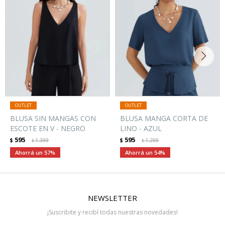
BLUSA SIN MANGAS CON
BLUSA MANGA CORTA DE
ESCOTE EN V - NEGRO
LINO - AZUL
595
595
$
1.399
$
1.299
$
$
57
54
NEWSLETTER
¡Suscribite y recibí todas nuestras novedades!