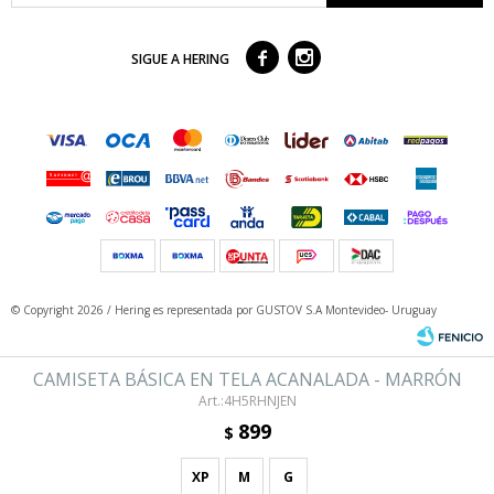



SIGUE A HERING
© Copyright 2026 / Hering
es representada por GUSTOV S.A Montevideo- Uruguay
CAMISETA BÁSICA EN TELA ACANALADA - MARRÓN
4H5RHNJEN
899
$
XP
M
G
Fenicio